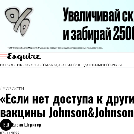
НОВОСТИ
КОЛУМНИСТЫ
ЛЮДИ
СОБЫТИЯ
ГЕДОНИЗМ
ИНТЕРЕСЫ
НОВОСТИ
«Если нет доступа к дру
вакцины Johnson&Johnson
ЕШ
Елена Штритер
07 мая 2022