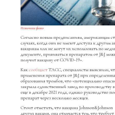
Источник фото
Согласно новым предписаниям, американцам ста
случаях, когда они не имеют доступа к други
вакцинам или не могут их использовать по меди
документе, прививаться препаратом от J&J можн
получит вакцину от COVID-19».
Как
сообщает
ТАСС, специалисты выяснили, что
применения препарата от J&J при определенны
образования тромбов, что «потенциально опасн
закрыла единственный завод по производству 
еще в декабре 2021 года, однако руководство 
препарат через несколько месяцев.
Стоит отметить, что вакцина Johnson&Johnson 
других вакцин, она отличается тем, что требуе