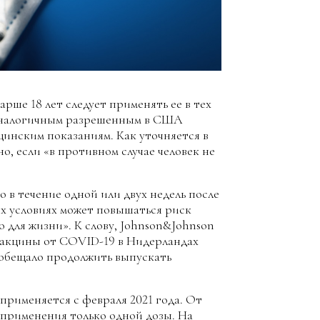
рше 18 лет следует применять ее в тех
м аналогичным разрешенным в США
цинским показаниям. Как уточняется в
о, если «в противном случае человек не
 в течение одной или двух недель после
х условиях может повышаться риск
о для жизни». К слову, Johnson&Johnson
вакцины от COVID-19 в Нидерландах
пообещало продолжить выпускать
применяется с февраля 2021 года. От
т применения только одной дозы. На