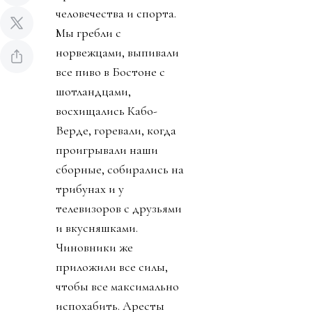
человечества и спорта.
Мы гребли с
норвежцами, выпивали
все пиво в Бостоне с
шотландцами,
восхищались Кабо-
Верде, горевали, когда
проигрывали наши
сборные, собирались на
трибунах и у
телевизоров с друзьями
и вкусняшками.
Чиновники же
приложили все силы,
чтобы все максимально
испохабить. Аресты