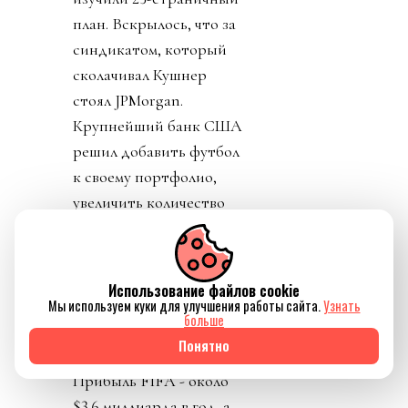
план. Вскрылось, что за
синдикатом, который
сколачивал Кушнер
стоял JPMorgan.
Крупнейший банк США
решил добавить футбол
к своему портфолио,
увеличить количество
международных
соревнований в два с
лишним раза (с 200 до
Использование файлов cookie
450). Финансисты сочли
Мы используем куки для улучшения работы сайта.
Узнать
больше
футбол
Понятно
недомонетизированным.
Прибыль FIFA - около
$3.6 миллиарда в год, а