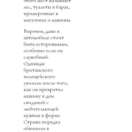
этого мест называют
лес, туалеты в барах,
примерочные в
магазинах и машины.
Впрочем, даже в
автомобиле стоит
быть осторожными,
особенно если он
служебный.
Однажды
британского
полицейского
уволили после того,
как он превратил
машину в дом
свиданий с
любительницей
мужчин в форме.
Стража порядка
обвинили в