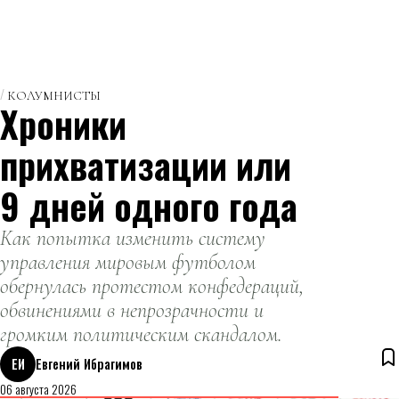
КОЛУМНИСТЫ
Хроники
прихватизации или
9 дней одного года
Как попытка изменить систему
управления мировым футболом
обернулась протестом конфедераций,
обвинениями в непрозрачности и
громким политическим скандалом.
ЕИ
Евгений Ибрагимов
06 августа 2026