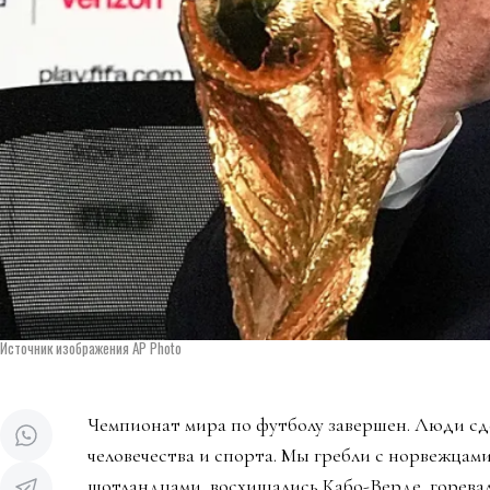
Источник изображения AP Photo
Чемпионат мира по футболу завершен. Люди сд
человечества и спорта. Мы гребли с норвежцами
шотландцами, восхищались Кабо-Верде, горева