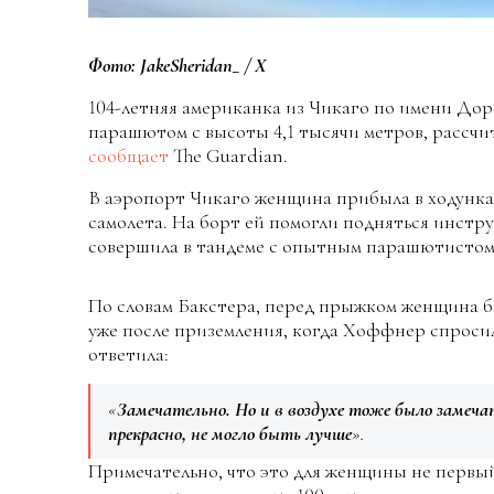
Фото:
JakeSheridan_ / Х
104-летняя американка из Чикаго по имени Д
парашютом с высоты 4,1 тысячи метров, рассчи
сообщает
The Guardian.
В аэропорт Чикаго женщина прибыла в ходунках
самолета. На борт ей помогли подняться инст
совершила в тандеме с опытным парашютистом
По словам Бакстера, перед прыжком женщина б
уже после приземления, когда Хоффнер спросили
ответила:
«
Замечательно. Но и в воздухе тоже было замеча
прекрасно, не могло быть лучше
».
Примечательно, что это для женщины не перв