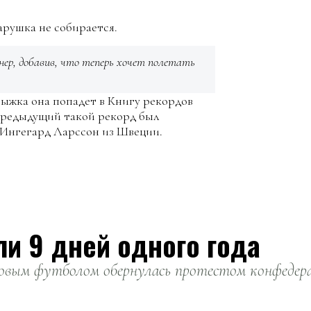
арушка не собирается.
нер, добавив, что теперь хочет полетать
ыжка она попадет в Книгу рекордов
Предыдущий такой рекорд был
й Ингегард Ларссон из Швеции.
ли 9 дней одного года
вым футболом обернулась протестом конфедерац