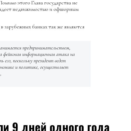
Помимо этого Глава государства не
 владеет недвижимостью и офшорным
а в зарубежных банках так же являются
 занимается предпринимательством,
та фейковая информационная атака на
ь его, поскольку президент ведет
ономике и политике, осуществляет
,
ли 9 дней одного года