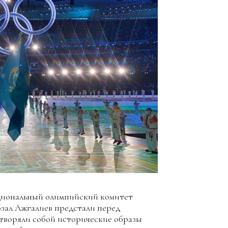
ациональный олимпийский комитет
бзал Ажгалиев предстали перед
творяли собой исторические образы