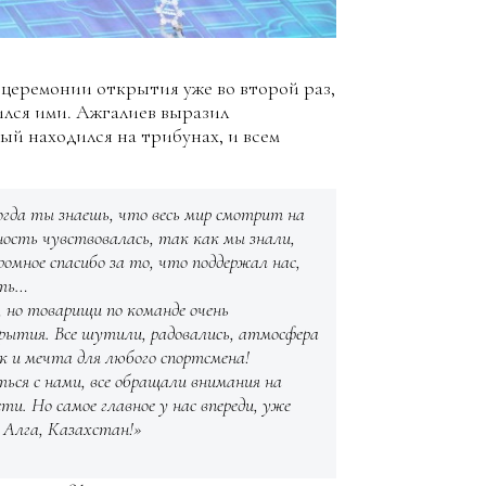
 церемонии открытия уже во второй раз,
ился ими. Ажгалиев выразил
ый находился на трибунах, и всем
огда ты знаешь, что весь мир смотрит на
ость чувствовалась, так как мы знали,
омное спасибо за то, что поддержал нас,
ать…
 но товарищи по команде очень
крытия. Все шутили, радовались, атмосфера
ик и мечта для любого спортсмена!
ся с нами, все обращали внимания на
и. Но самое главное у нас впереди, уже
 Алга, Казахстан!»