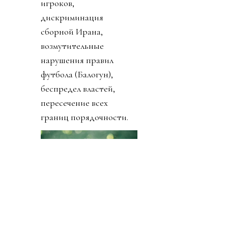
приложили все силы,
чтобы все максимально
испохабить. Аресты
людей, запреты на въезд
сотрудникам команд и
лучшему арбитру
Африки, досмотры
игроков с собаками на
ВПП, кражи имущества
игроков,
дискриминация
сборной Ирана,
возмутительные
нарушения правил
футбола (Балогун),
беспредел властей,