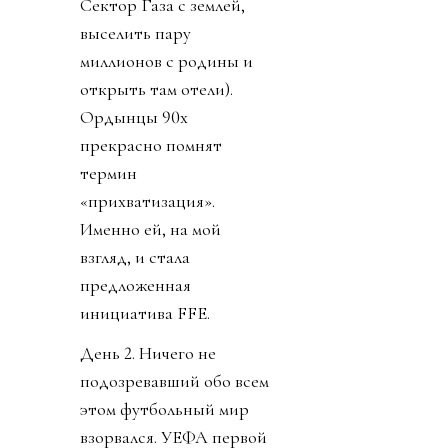
что изначальный пакет в
20-30% будет отдан
синдикату, который
соберет брат мужа
дочки Трампа по
фамилии Кушнер (те
самые дельцы, которые,
среди прочего,
планируют сровнять
Сектор Газа с землей,
выселить пару
миллионов с родины и
открыть там отели).
Ордынцы 90х
прекрасно помнят
термин