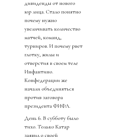
говорится, Борман
понял, что проиграл. На
пятый день Инфантино
заявил, что план
отменяется. Пресса
узнала, что Джанни себе
уже выторговал
зарплату в 30 миллионов
долларов в год, и
дивиденды от нового
юр лица. Стало понятно
почему нужно
увеличивать количество
матчей, команд,
турниров. И почему рвет
глотку, жилы и