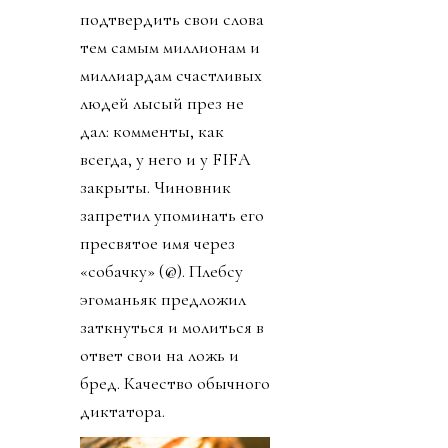
специалистам Ирана и
других сборных
отказали во въезде, а
футболистов Ирана
заставляли после по
окончании матчей
незамедлительно
улетать за пределы
США). Шанса
подтвердить свои слова
тем самым миллионам и
миллиардам счастливых
людей лысый през не
дал: комменты, как
всегда, у него и у FIFA
закрыты. Чиновник