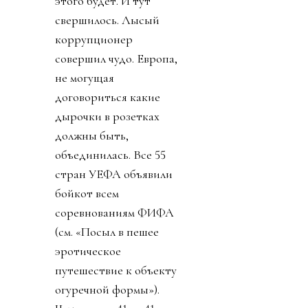
запахло жареным, по-
прежнему прячась за
закрытыми комментами
диктатор, в лучших
традициях маньяка-
потрошителя вышел с
видео, объясняя, что его
план не продажа и что
всем очень хорошо от
этого будет. И тут
свершилось. Лысый
коррупционер
совершил чудо. Европа,
не могущая
договориться какие
дырочки в розетках