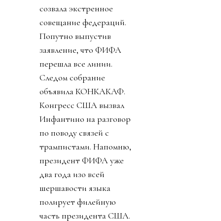
«прихватизация».
Именно ей, на мой
взгляд, и стала
предложенная
инициатива FFE.
День 2. Ничего не
подозревавший обо всем
этом футбольный мир
взорвался. УЕФА первой
созвала экстренное
совещание федераций.
Попутно выпустив
заявление, что ФИФА
перешла все линии.
Следом собрание
объявила КОНКАКАФ.