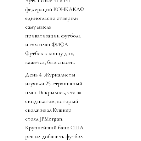
должны быть,
объединилась. Все 55
стран УЕФА объявили
бойкот всем
соревнованиям ФИФА
(см. «Посыл в пешее
эротическое
путешествие к объекту
огуречной формы»).
Чуть позже 41 из 41
федераций КОНКАКАФ
единогласно отвергли
саму мысль
приватизации футбола
и сам план ФИФА.
Футбол к концу дня,