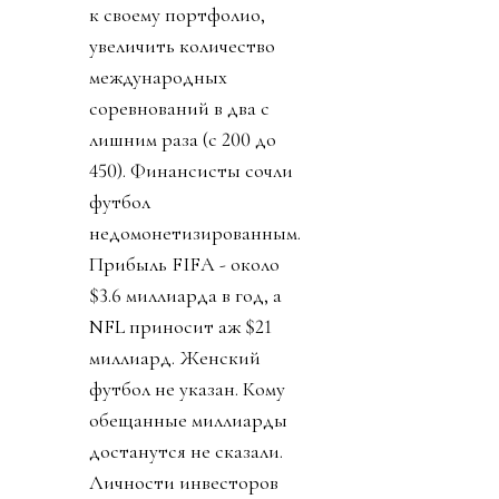
кажется, был спасен.
День 4. Журналисты
изучили 25-страничный
план. Вскрылось, что за
синдикатом, который
сколачивал Кушнер
стоял JPMorgan.
Крупнейший банк США
решил добавить футбол
к своему портфолио,
увеличить количество
международных
соревнований в два с
лишним раза (с 200 до
450). Финансисты сочли
футбол