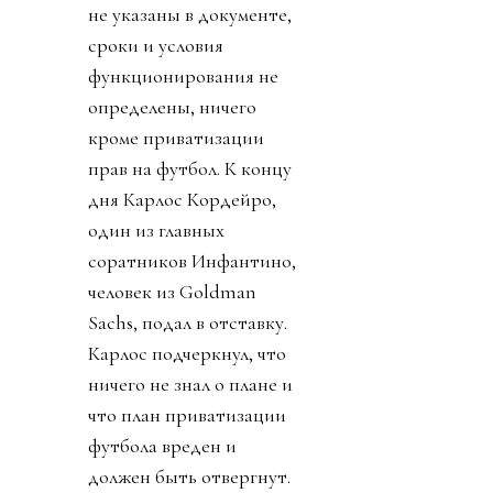
недомонетизированным.
Прибыль FIFA - около
$3.6 миллиарда в год, а
NFL приносит аж $21
миллиард. Женский
футбол не указан. Кому
обещанные миллиарды
достанутся не сказали.
Личности инвесторов
не указаны в документе,
сроки и условия
функционирования не
определены, ничего
кроме приватизации
прав на футбол. К концу
дня Карлос Кордейро,