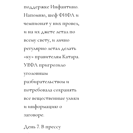
отверстия в своем теле
Инфантино.
Конфедерации же
начали объединяться
против заговора
президента ФИФА.
День 6. В субботу было
тихо. Только Катар
заявил о своей
поддержке Инфантино.
Напомню, шеф ФИФА и
чемпионат у них провел,
и на их джете летал по
всему свету, и лично
регулярно летал делать
«ку» правителям Катара.