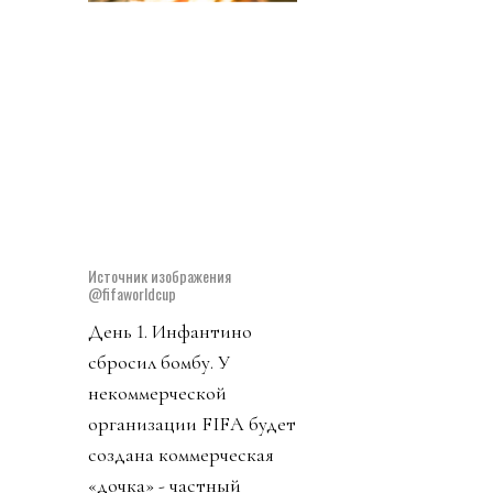
запретил упоминать его
пресвятое имя через
«собачку» (@). Плебсу
эгоманьяк предложил
заткнуться и молиться в
ответ свои на ложь и
бред. Качество обычного
диктатора.