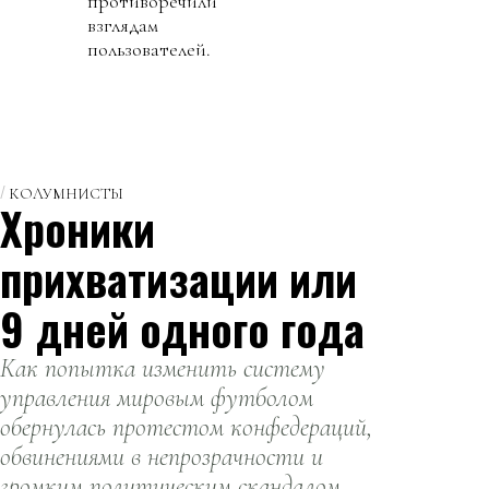
противоречили
взглядам
пользователей.
КОЛУМНИСТЫ
Хроники
прихватизации или
9 дней одного года
Как попытка изменить систему
управления мировым футболом
обернулась протестом конфедераций,
обвинениями в непрозрачности и
громким политическим скандалом.