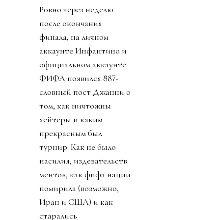
ФИФА Инфантино,
нажал на спусковой
крючок давно
созревшего плана:
прихватизация футбола.
О том как почти
похитили футбол - наша
краткая хроника.
День 0. 26 июля 2026.
Ровно через неделю
после окончания
финала, на личном
аккаунте Инфантино и
официальном аккаунте
ФИФА появился 887-
словный пост Джанни о