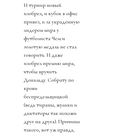
Конгресс США вызвал
Инфантино на разговор
по поводу связей с
трампистами. Напомню,
президент ФИФА уже
два года изо всей
шершавости языка
полирует филейную
часть президента США.
И турнир новый
изобрел, и кубок в офис
привез, и за украденную
лидером мира у
футболиста Челси
золотую медаль не стал
говорить. И даже