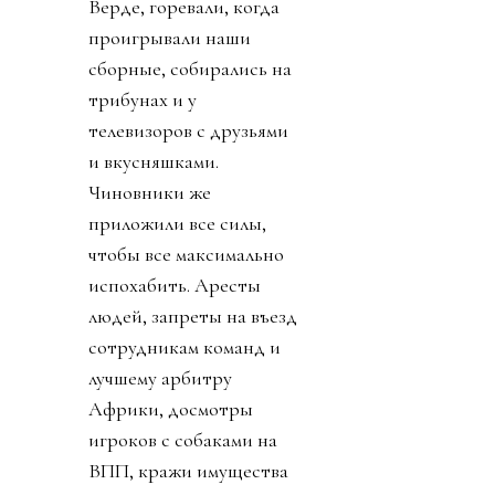
Люди сделали его
прекрасным
праздником
человечества и спорта.
Мы гребли с
норвежцами, выпивали
все пиво в Бостоне с
шотландцами,
восхищались Кабо-
Верде, горевали, когда
проигрывали наши
сборные, собирались на
трибунах и у
телевизоров с друзьями
и вкусняшками.
Чиновники же