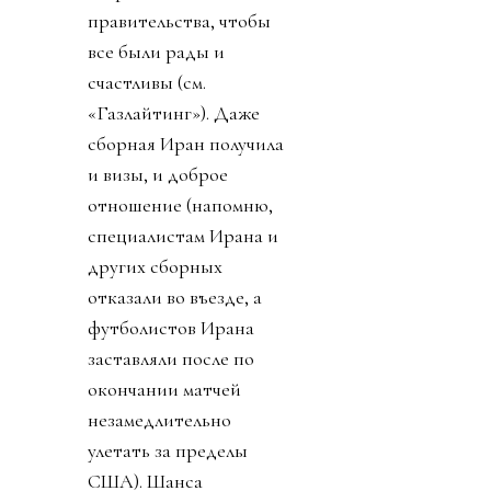
том, как ничтожны
хейтеры и каким
прекрасным был
турнир. Как не было
насилия, издевательств
ментов, как фифа нации
помирила (возможно,
Иран и США) и как
старались
правительства, чтобы
все были рады и
счастливы (см.
«Газлайтинг»). Даже
сборная Иран получила
и визы, и доброе
отношение (напомню,