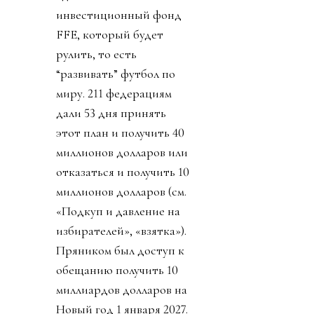
Источник изображения
@fifaworldcup
День 1. Инфантино
сбросил бомбу. У
некоммерческой
организации FIFA будет
создана коммерческая
«дочка» - частный
инвестиционный фонд
FFE, который будет
рулить, то есть
“развивать” футбол по
миру. 211 федерациям
дали 53 дня принять
этот план и получить 40