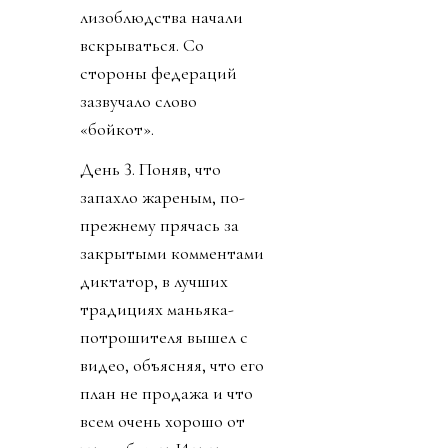
изобрел премию мира,
чтобы вручить
Дональду. Собрату по
крови
беспредельщицкой
(ведь тираны, жулики и
диктаторы так похожи
друг на друга). Причины
такого, вот уж правда,
лизоблюдства начали
вскрываться. Со
стороны федераций
зазвучало слово
«бойкот».
День 3. Поняв, что