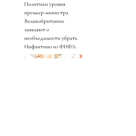
один из главных
соратников Инфантино,
человек из Goldman
Sachs, подал в отставку.
Карлос подчеркнул, что
ничего не знал о плане и
что план приватизации
футбола вреден и
должен быть отвергнут.
Политики уровня
премьер-министра
Великобритании
заявляют о
необходимости убрать
Инфантино из ФИФА.