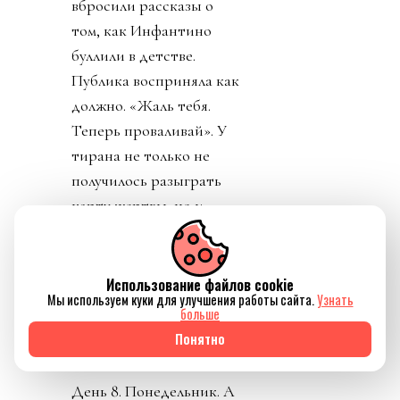
УЕФА пригрозило
уголовным
разбирательством и
потребовала сохранять
все вещественные улики
и информацию о
заговоре.
День 7. В прессу
вбросили рассказы о
том, как Инфантино
буллили в детстве.
Использование файлов cookie
Мы используем куки для улучшения работы сайта.
Узнать
Публика восприняла как
больше
должно. «Жаль тебя.
Понятно
Теперь проваливай». У
тирана не только не