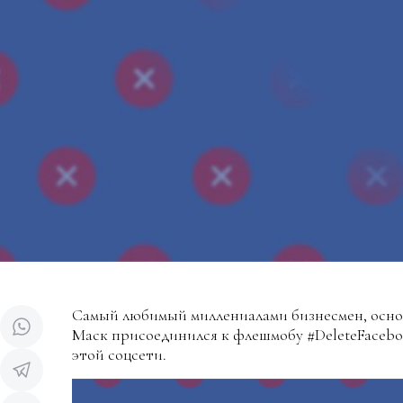
Самый любимый миллениалами бизнесмен, основ
Маск присоединился к флешмобу #DeleteFaceboo
этой соцсети.