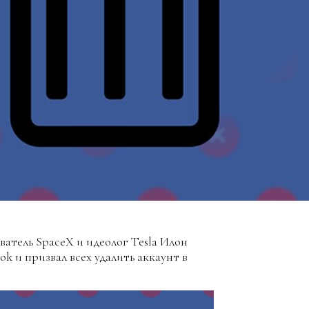
атель SpaceX и идеолог Tesla Илон
k и призвал всех удалить аккаунт в