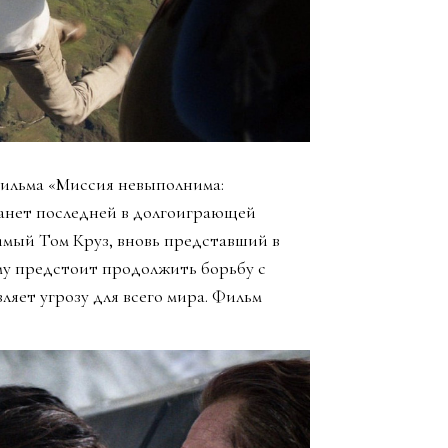
фильма «Миссия невыполнима:
танет последней в долгоиграющей
мый Том Круз, вновь представший в
му предстоит продолжить борьбу с
яет угрозу для всего мира. Фильм