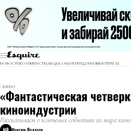
НОВОСТИ
КОЛУМНИСТЫ
ЛЮДИ
СОБЫТИЯ
ГЕДОНИЗМ
ИНТЕРЕСЫ
КИНО
«Фантастическая четверк
киноиндустрии
Рассказываем о ключевых событиях из мира кино
МФ
Максим Федоров