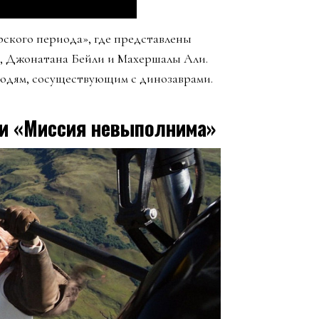
рского периода», где представлены
н, Джонатана Бейли и Махершалы Али.
людям, сосуществующим с динозаврами.
сти «Миссия невыполнима»