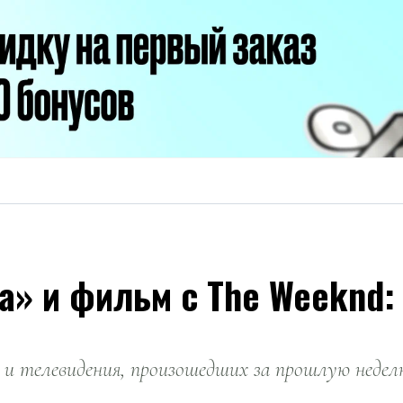
а» и фильм с The Weeknd:
 и телевидения, произошедших за прошлую недел