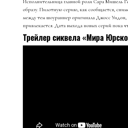
Исполнительница главной роли Сара Мишель Ге
образу. Пилотную серию, как сообщается, сниме
между тем шоураннер оригинала Джосс Уидон, 
привлекается. Дата выхода новых серий пока чт
Трейлер сиквела «Мира Юрско