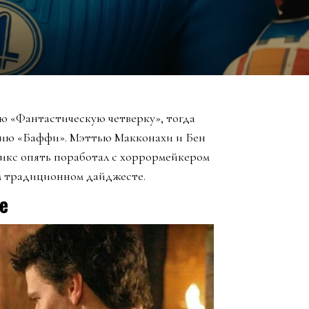
ю «Фантастическую четверку», тогда
нию «Баффи». Мэттью Макконахи и Бен
икс опять поработал с хоррормейкером
м традиционном дайджесте.
е