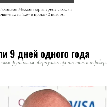
 Галымжан Молданазар впервые снялся в
участием выйдет в прокат 2 ноября.
ли 9 дней одного года
вым футболом обернулась протестом конфедерац