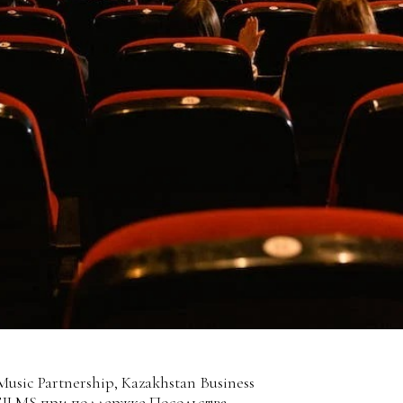
ic Partnership, Kazakhstan Business
 FILMS при поддержке Посольства