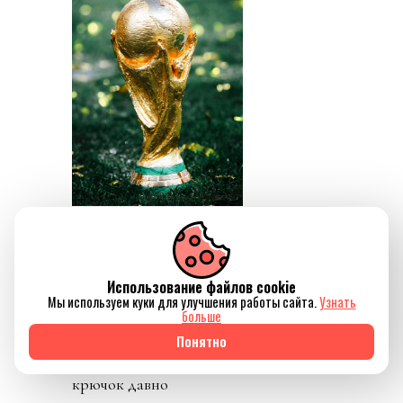
Источник изображения
@fifaworldcup
Но не прошло и недели,
как воплощение
Использование файлов cookie
Мы используем куки для улучшения работы сайта.
Узнать
коррупции, президент
больше
ФИФА Инфантино,
Понятно
нажал на спусковой
крючок давно