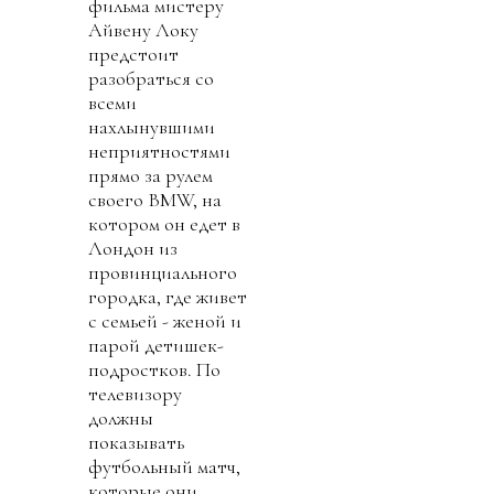
фильма мистеру
Айвену Локу
предстоит
разобраться со
всеми
нахлынувшими
неприятностями
прямо за рулем
своего BMW, на
котором он едет в
Лондон из
провинциального
городка, где живет
с семьей - женой и
парой детишек-
подростков. По
телевизору
должны
показывать
футбольный матч,
которые они