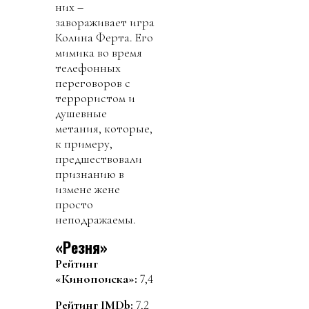
них –
завораживает игра
Колина Ферта. Его
мимика во время
телефонных
переговоров с
террористом и
душевные
метания, которые,
к примеру,
предшествовали
признанию в
измене жене
просто
неподражаемы.
«Резня»
Рейтинг
«Кинопоиска»:
7,4
Рейтинг IMDb:
7,2