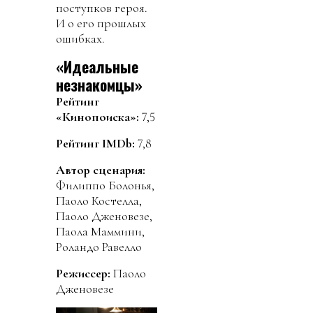
поступков героя.
И о его прошлых
ошибках.
«Идеальные
незнакомцы»
Рейтинг
«Кинопоиска»:
7,5
Рейтинг IMDb:
7,8
Автор сценария:
Филиппо Болонья,
Паоло Костелла,
Паоло Дженовезе,
Паола Маммини,
Роландо Равелло
Режиссер:
Паоло
Дженовезе