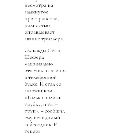
несмотря на
замкнутое
пространство,
полностью
оправдывает
звание триллера.
Однажды Стью
Шеферд
машинально
ответил на звонок
в телефонной
будке. И стал ее
заложником.
«Только положи
трубку, и ты –
труп», – сообщил
ему невидимый
собеседник. И
теперь