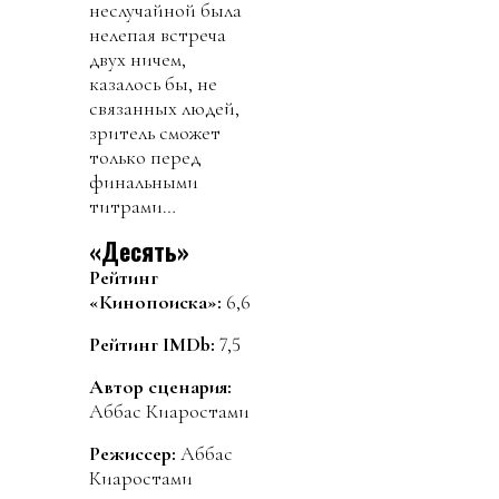
неслучайной была
нелепая встреча
двух ничем,
казалось бы, не
связанных людей,
зритель сможет
только перед
финальными
титрами…
«Десять»
Рейтинг
«Кинопоиска»:
6,6
Рейтинг IMDb:
7,5
Автор сценария:
Аббас Киаростами
Режиссер:
Аббас
Киаростами