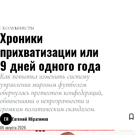
КОЛУМНИСТЫ
Хроники
прихватизации или
9 дней одного года
Как попытка изменить систему
управления мировым футболом
обернулась протестом конфедераций,
обвинениями в непрозрачности и
громким политическим скандалом.
ЕИ
Евгений Ибрагимов
06 августа 2026