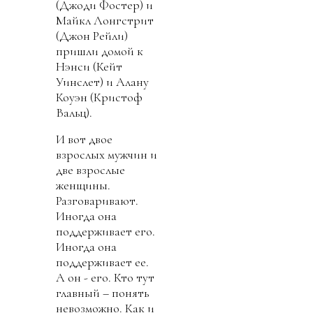
(Джоди Фостер) и
Майкл Лонгстрит
(Джон Рейли)
пришли домой к
Нэнси (Кейт
Уинслет) и Алану
Коуэн (Кристоф
Вальц).
И вот двое
взрослых мужчин и
две взрослые
женщины.
Разговаривают.
Иногда она
поддерживает его.
Иногда она
поддерживает ее.
А он - его. Кто тут
главный – понять
невозможно. Как и