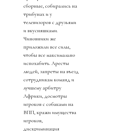
сборные, собирались на
трибунах и у
телевизоров с друзьями
и вкусняшками.
Чиновники же
приложили все силы,
чтобы все максимально
испохабить. Аресты
людей, запреты на въезд
сотрудникам команд и
лучшему арбитру
Африки, досмотры
игроков с собаками на
ВПП, кражи имущества
игроков,
дискриминация