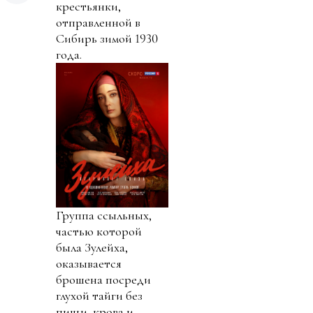
крестьянки,
отправленной в
Сибирь зимой 1930
года.
Группа ссыльных,
частью которой
была Зулейха,
оказывается
брошена посреди
глухой тайги без
пищи, крова и