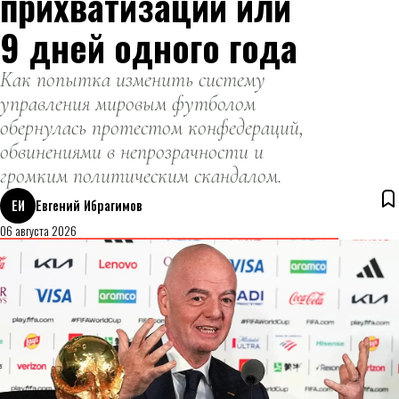
прихватизации или
9 дней одного года
Как попытка изменить систему
управления мировым футболом
обернулась протестом конфедераций,
обвинениями в непрозрачности и
громким политическим скандалом.
ЕИ
Евгений Ибрагимов
06 августа 2026