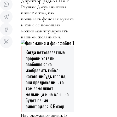
Директор радио Classic
Раушан Джуманиязова
пишет о том, как
появилась фоновая музыка
и как с ее помощью
можно манипулировать
нашими желаниями.
Когда ветхозаветные
пророки хотели
особенно ярко
изобразить гибель
какого-нибудь города,
они предрекали, что
там замолкнет
мельница и не слышно
будет пения
виноградаря К.Бюхер
Нас окружают звуки. В