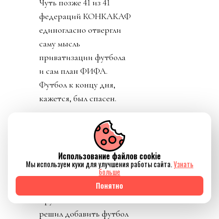
Чуть позже 41 из 41
федераций КОНКАКАФ
единогласно отвергли
саму мысль
приватизации футбола
и сам план ФИФА.
Футбол к концу дня,
кажется, был спасен.
День 4. Журналисты
изучили 25-страничный
план. Вскрылось, что за
Использование файлов cookie
синдикатом, который
Мы используем куки для улучшения работы сайта.
Узнать
больше
сколачивал Кушнер
Понятно
стоял JPMorgan.
Крупнейший банк США
решил добавить футбол