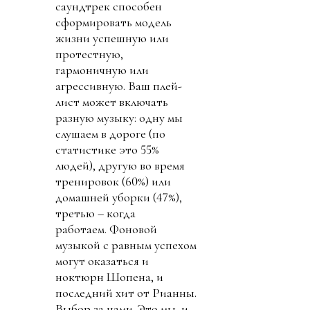
саундтрек способен
сформировать модель
жизни успешную или
протестную,
гармоничную или
агрессивную. Ваш плей-
лист может включать
разную музыку: одну мы
слушаем в дороге (по
статистике это 55%
людей), другую во время
тренировок (60%) или
домашней уборки (47%),
третью – когда
работаем. Фоновой
музыкой с равным успехом
могут оказаться и
ноктюрн Шопена, и
последний хит от Рианны.
Выбор за нами. Это мы, и