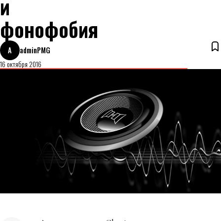
и
фонофобия
A
adminPMG
16 октября 2016