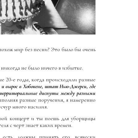
похож мир без песни? Это было бы очень
и никогда не было ничего в избытке.
 20-е годы, когда происходили разные
 и вырос в Хобокене, штат Нью-Джерси, где
 территориальные диспуты между разными
 выполняя разные поручения, я намеренно
есчур много насилия.
твой концерт и ты поешь для уборщицы
еля с черт знает каких времен.
 есть, должны принять его, всячески