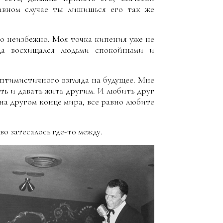
тивном случае ты лишишься его так же
то неизбежно. Моя точка кипения уже не
гда восхищался людьми спокойными и
птимистичного взгляда на будущее. Мне
ть и давать жить другим. И любить друг
 на другом конце мира, все равно любите
во затесалось где-то между.