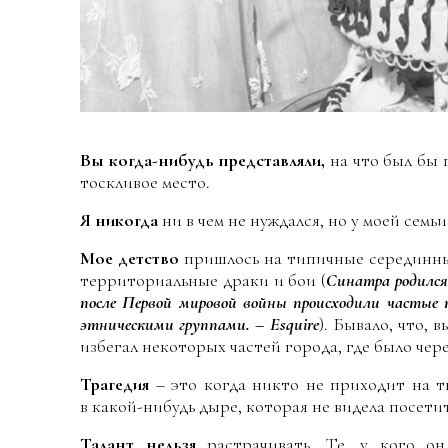
Вы когда-нибудь представляли,
на что был бы 
тоскливое место.
Я никогда
ни в чем не нуждался, но у моей семь
Мое детство
пришлось на типичные серединные
территориальные драки и бои (
Синатра родился
после Первой мировой войны происходили частые
этническими группами. – Esquire
). Бывало, что,
избегал некоторых частей города, где было чер
Трагедия
– это когда никто не приходит на 
в какой-нибудь дыре, которая не видела посетит
Талант нельзя
растрачивать. Те, у кого он