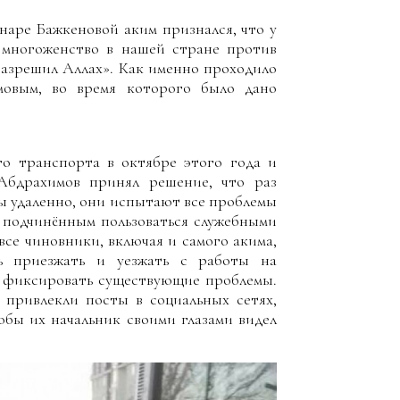
ьнаре Бажкеновой аким признался, что у
о многоженство в нашей стране против
«разрешил Аллах». Как именно проходило
овым, во время которого было дано
о транспорта в октябре этого года и
Абдрахимов принял решение, что раз
ы удаленно, они испытают все проблемы
м подчинённым пользоваться служебными
все чиновники, включая и самого акима,
ь приезжать и уезжать с работы на
о фиксировать существующие проблемы.
привлекли посты в социальных сетях,
обы их начальник своими глазами видел