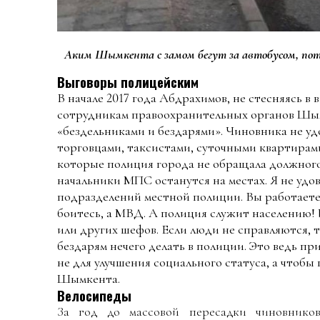
Аким Шымкента с замом бегут за автобусом, пот
Выговоры полицейским
В начале 2017 года Абдрахимов, не стесняясь в
сотрудникам правоохранительных органов Шым
«бездельниками и бездарями». Чиновника не у
торговцами, таксистами, суточными квартирам
которые полиция города не обращала должного 
начальники МПС останутся на местах. Я не уд
подразделений местной полиции. Вы работаете 
боитесь, а МВД. А полиция служит населению! И
или других шефов. Если люди не справляются, т
бездарям нечего делать в полиции. Это ведь п
не для улучшения социального статуса, а чтобы 
Шымкента.
Велосипеды
За год до массовой пересадки чиновнико