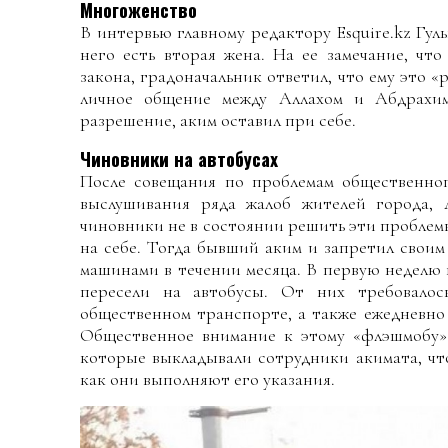
Многоженство
В интервью главному редактору Esquire.kz Гул
него есть вторая жена. На ее замечание, чт
закона, градоначальник ответил, что ему это 
личное общение между Аллахом и Абдрахим
разрешение, аким оставил при себе.
Чиновники на автобусах
После совещания по проблемам общественног
выслушивания ряда жалоб жителей города, 
чиновники не в состоянии решить эти проблем
на себе. Тогда бывший аким и запретил свои
машинами в течении месяца. В первую неделю 
пересели на автобусы. От них требовалос
общественном транспорте, а также ежедневн
Общественное внимание к этому «флэшмобу» 
которые выкладывали сотрудники акимата, чт
как они выполняют его указания.