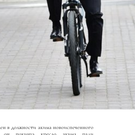
лен в должности акима новоиспеченного
7 он покинул кресло акима ради