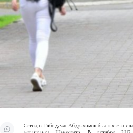
Сегодня Габидулла Абдрахимов был восстанов
мегаполиса Шымкента. В октябре 201