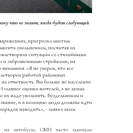
ому что не знают, когда будет следующий
 выражениях, пригрозил многим
кента увольнением, посчитав их
довлетворяли ситуации со стихийными
и и заброшенными стройками, на
внимания. «Я не уверен, что все
овлетворен работой районных
на отчетность. Вы больше не население
 главнее оценка жителей, а не акима
о их надо увольнять. Бездельникам и
ризвание, и в полицию люди должны идти
порядок наводить», - заявил аким
в на автобусы, СМИ часто замечали