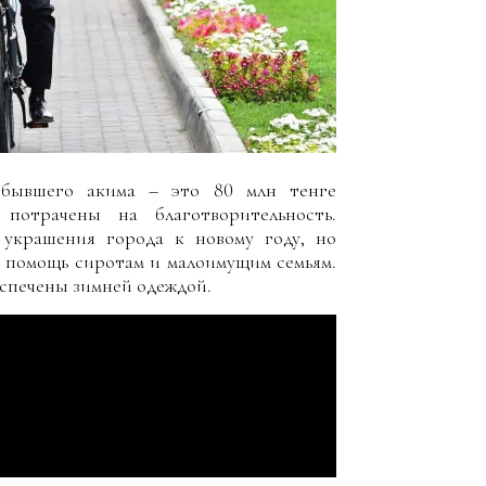
 бывшего акима – это 80 млн тенге
потрачены на благотворительность.
 украшения города к новому году, но
а помощь сиротам и малоимущим семьям.
еспечены зимней одеждой.