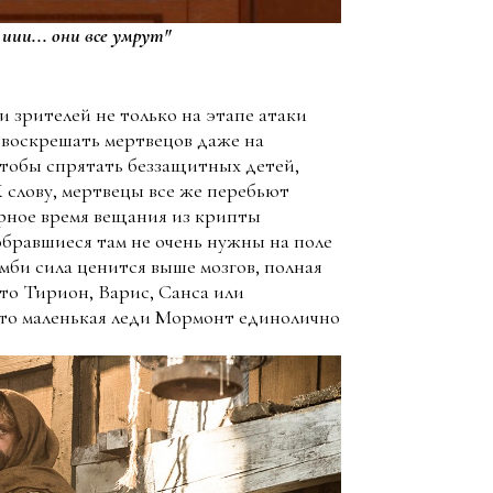
иии... они все умрут"
 зрителей не только на этапе атаки
 воскрешать мертвецов даже на
 чтобы спрятать беззащитных детей,
К слову, мертвецы все же перебьют
ирное время вещания из крипты
обравшиеся там не очень нужны на поле
зомби сила ценится выше мозгов, полная
 то Тирион, Варис, Санса или
что маленькая леди Мормонт единолично