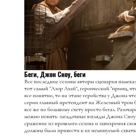
Беги, Джон Сноу, беги
Все последние сезоны авторы сценария намекал
тот самый "Азор Ахай", героический "принц, чт
все понятно, то на этапе геройства у Джона чт
серии главный претендент на Железный трон бо
все же по большому счету просто бегал. Разоч
можно понять: загадочные взгляды Джона Сноу 
сражение из прошлого сезона и завихрения сю
должны были привести к их неминуемой схватке