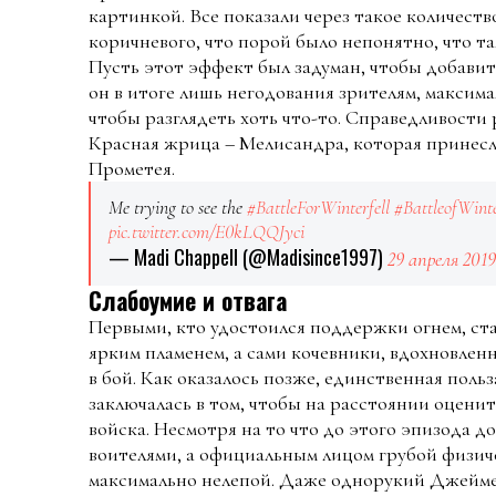
картинкой. Все показали через такое количеств
коричневого, что порой было непонятно, что та
Пусть этот эффект был задуман, чтобы добави
он в итоге лишь негодования зрителям, максим
чтобы разглядеть хоть что-то. Справедливости
Красная жрица – Мелисандра, которая принесл
Прометея.
Me trying to see the
#BattleForWinterfell
#BattleofWinte
pic.twitter.com/E0kLQQJyci
— Madi Chappell (@Madisince1997)
29 апреля 2019
Слабоумие и отвага
Первыми, кто удостоился поддержки огнем, ст
ярким пламенем, а сами кочевники, вдохновлен
в бой. Как оказалось позже, единственная поль
заключалась в том, чтобы на расстоянии оценит
войска. Несмотря на то что до этого эпизода 
воителями, а официальным лицом грубой физиче
максимально нелепой. Даже однорукий Джейме 