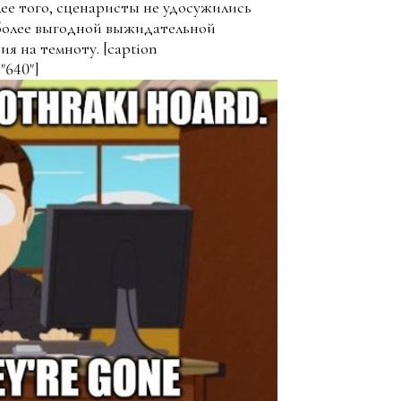
ее того, сценаристы не удосужились
 более выгодной выжидательной
я на темноту. [caption
"640"]