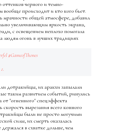
о оттенков черного и темно-
м вообще происходит и кто кого бьет.
ть мрачности общей атмосфере, добавил
ально увеличивающим яркость экрана,
 ради, с освещением неплохо помогала
а людям огонь в лучших традициях
rfel
#GameofThones
 г.
али дотракийцы, их аракхи запылали
ные таким развитием событий, ринулись
за от "огненного" спецэффекта
ь скорость вырезания всего конного
дотракийцы были не просто могучими
ской силы, их смерть оказалась
держался в схватке дольше, чем