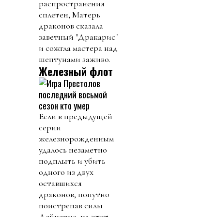
распространения
сплетен, Матерь
драконов сказала
заветный "Дракарис"
и сожгла мастера над
шептунами заживо.
Железный флот
Если в предыдущей
серии
железнорожденным
удалось незаметно
подплыть и убить
одного из двух
оставшихся
драконов, попутно
поистрепав силы
Дейнерис, на этот