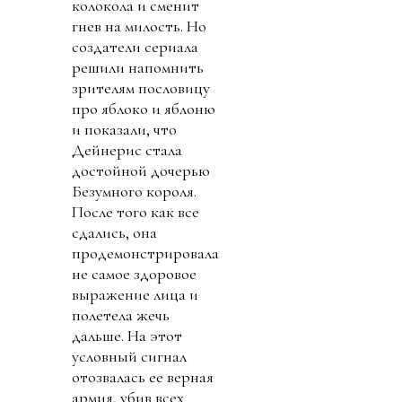
колокола и сменит
гнев на милость. Но
создатели сериала
решили напомнить
зрителям пословицу
про яблоко и яблоню
и показали, что
Дейнерис стала
достойной дочерью
Безумного короля.
После того как все
сдались, она
продемонстрировала
не самое здоровое
выражение лица и
полетела жечь
дальше. На этот
условный сигнал
отозвалась ее верная
армия, убив всех