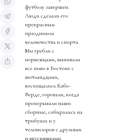
футболу завершен.
Люди сделали его
прекрасным
праздником
человечества и спорта.
Мы гребли с
норвежцами, выпивали
все пиво в Бостоне с
шотландцами,
восхищались Кабо-
Верде, горевали, когда
проигрывали наши
сборные, собирались на
трибунах и у
телевизоров с друзьями
и вкусняшками.