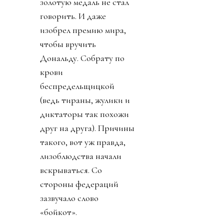
золотую медаль не стал
говорить. И даже
изобрел премию мира,
чтобы вручить
Дональду. Собрату по
крови
беспредельщицкой
(ведь тираны, жулики и
диктаторы так похожи
друг на друга). Причины
такого, вот уж правда,
лизоблюдства начали
вскрываться. Со
стороны федераций
зазвучало слово
«бойкот».