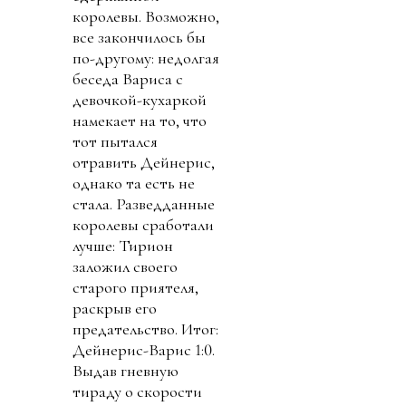
королевы. Возможно,
все закончилось бы
по-другому: недолгая
беседа Вариса с
девочкой-кухаркой
намекает на то, что
тот пытался
отравить Дейнерис,
однако та есть не
стала. Разведданные
королевы сработали
лучше: Тирион
заложил своего
старого приятеля,
раскрыв его
предательство. Итог:
Дейнерис-Варис 1:0.
Выдав гневную
тираду о скорости