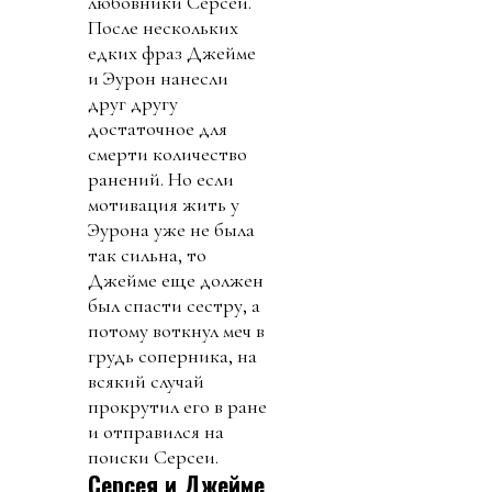
любовники Серсеи.
После нескольких
едких фраз Джейме
и Эурон нанесли
друг другу
достаточное для
смерти количество
ранений. Но если
мотивация жить у
Эурона уже не была
так сильна, то
Джейме еще должен
был спасти сестру, а
потому воткнул меч в
грудь соперника, на
всякий случай
прокрутил его в ране
и отправился на
поиски Серсеи.
Серсея и Джейме