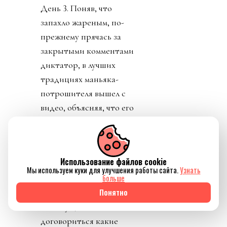
День 3. Поняв, что
запахло жареным, по-
прежнему прячась за
закрытыми комментами
диктатор, в лучших
традициях маньяка-
потрошителя вышел с
видео, объясняя, что его
план не продажа и что
всем очень хорошо от
этого будет. И тут
Использование файлов cookie
свершилось. Лысый
Мы используем куки для улучшения работы сайта.
Узнать
больше
коррупционер
Понятно
совершил чудо. Европа,
не могущая
договориться какие