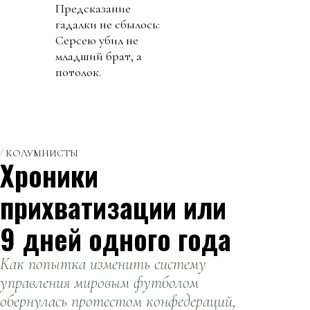
Предсказание
гадалки не сбылось:
Серсею убил не
младший брат, а
потолок.
КОЛУМНИСТЫ
Хроники
прихватизации или
9 дней одного года
Как попытка изменить систему
управления мировым футболом
обернулась протестом конфедераций,