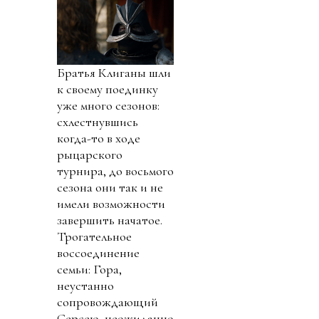
Братья Клиганы шли
к своему поединку
уже много сезонов:
схлестнувшись
когда-то в ходе
рыцарского
турнира, до восьмого
сезона они так и не
имели возможности
завершить начатое.
Трогательное
воссоединение
семьи: Гора,
неустанно
сопровождающий
Серсею, неожиданно