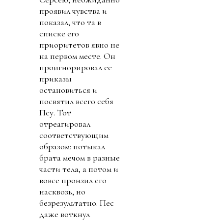
проявил чувства и
показал, что та в
списке его
приоритетов явно не
на первом месте. Он
проигнорировал ее
приказы
остановиться и
посвятил всего себя
Псу. Тот
отреагировал
соответствующим
образом: потыкал
брата мечом в разные
части тела, а потом и
вовсе пронзил его
насквозь, но
безрезультатно. Пес
даже воткнул