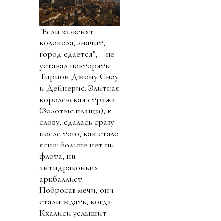
"Если зазвенят
колокола, значит,
город сдается", – не
уставал повторять
Тирион Джону Сноу
и Дейнерис. Элитная
королевская стража
(Золотые плащи), к
слову, сдалась сразу
после того, как стало
ясно: больше нет ни
флота, ни
антидраконьих
аркбаллист.
Побросав мечи, они
стали ждать, когда
Кхалиси услышит