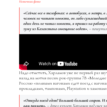
Источник фото
«Сейчас все в телефонах: в автобусах, в метро, 
человек не читает новости, он либо сумасшедший,
один день не читал новости, я пришел на работу 
зуму из Казахстана совещание ведет»
, – пошутил
Надо отметить, Харламов уже не первый раз шу
назад на мотив песни рок-группы 7B «Молодые
Россию «полными вагонами едет поезд с вагонам
прокладками, тампонами, Playstation и хамонами
«Откуда поезд едет? Большой-большой секрет. И 
вам рахмет»,
– допел куплет Харламов под смех за