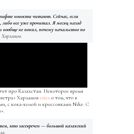
в лифте новости читают. Сейчас, если
 либо все уже прочитал. Я месяц назад
и вообще не понял, почему начальство по
 Харламов.
тит про Казахстан. Некоторое время
 ветра» Харламов
спел
о том, что в
и, с кока-колой и кроссовками Nike. С
».
тем, кто засекречен — большой казахский
ла.