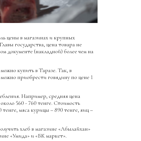
ль цены в магазинах и крупных
Главы государства, цена товара не
м документе (накладной) более чем на
ожно купить в Таразе. Так, в
 можно приобрести говядину по цене 1
ебления. Например, средняя цена
около 560 - 760 тенге. Стоимость
0 тенге, мяса курицы – 890 тенге, яиц –
олучить хлеб в магазине «Абылайхан»
зине «Умида» и «БК маркет».