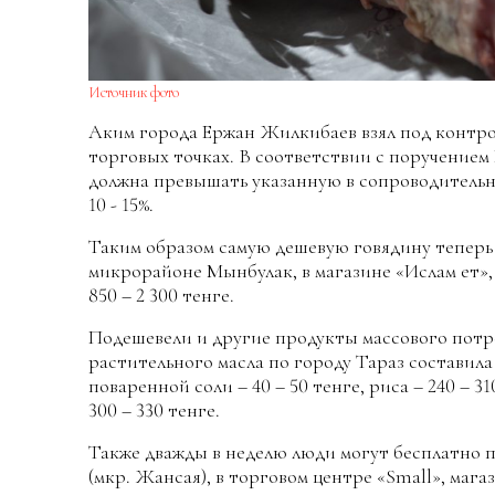
Источник фото
Аким города Ержан Жилкибаев взял под контро
торговых точках. В соответствии с поручением 
должна превышать указанную в сопроводительно
10 - 15%.
Таким образом самую дешевую говядину теперь м
микрорайоне Мынбулак, в магазине «Ислам ет»,
850 – 2 300 тенге.
Подешевели и другие продукты массового потр
растительного масла по городу Тараз составила 
поваренной соли – 40 – 50 тенге, риса – 240 – 31
300 – 330 тенге.
Также дважды в неделю люди могут бесплатно п
(мкр. Жансая), в торговом центре «Small», мага