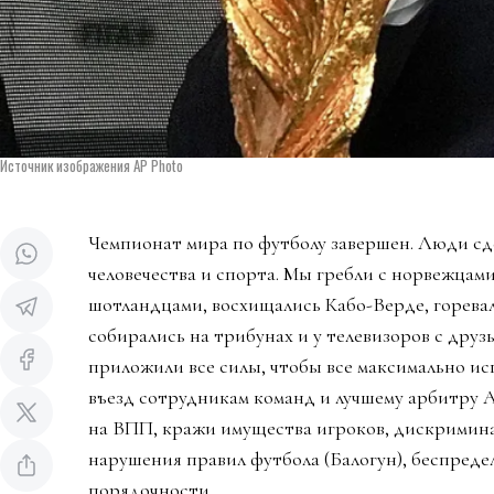
Источник изображения AP Photo
Чемпионат мира по футболу завершен. Люди сд
человечества и спорта. Мы гребли с норвежцами
шотландцами, восхищались Кабо-Верде, горева
собирались на трибунах и у телевизоров с дру
приложили все силы, чтобы все максимально ис
въезд сотрудникам команд и лучшему арбитру 
на ВПП, кражи имущества игроков, дискримин
нарушения правил футбола (Балогун), беспредел
порядочности.