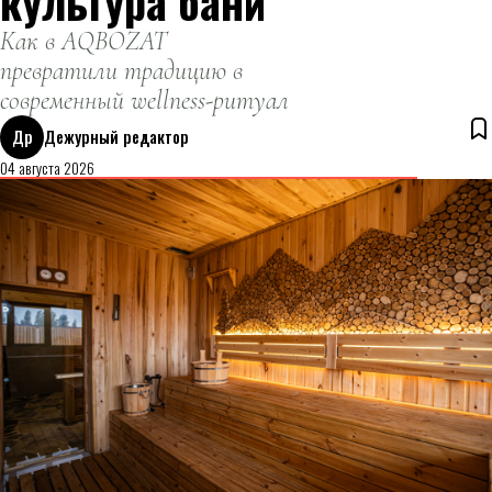
культура бани
Как в AQBOZAT
превратили традицию в
современный wellness-ритуал
Др
Дежурный редактор
04 августа 2026