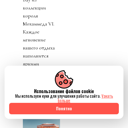
коллекции
короля
Мохаммеда VI.
Каждое
мгновение
вашего отдыха
наполнится
яркими
впечатлениями и
позволит
раскрыть свою
Использование файлов cookie
самую
Мы используем куки для улучшения работы сайта.
Узнать
больше
прекрасную
Понятно
суть.