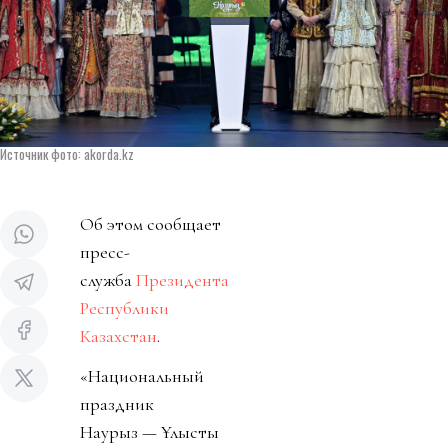
Источник фото: akorda.kz
Об этом сообщает
пресс-
служба
Президента
Республики
Казахстан
.
«Национальный
праздник
Наурыз — Ұлыстың