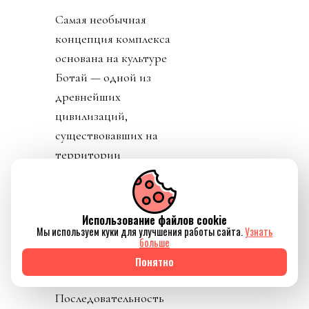
Самая необычная
концепция комплекса
основана на культуре
Ботай — одной из
древнейших
цивилизаций,
существовавших на
территории
современного
Казахстана.
Использование файлов cookie
Программа построена
Мы используем куки для улучшения работы сайта.
Узнать
вокруг идеи четырех
больше
стихий — огня, воды,
Понятно
воздуха и земли.
Последовательность