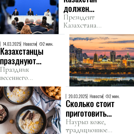
Национальном
должен
курултае в
добиться
Президент
Бурабае
Казахстана
прорыва в
призвал к
Касым-Жомарт
цифровизации
улучшению
Токаев заявил о
и внедрении
14.03.2025
Новости
2 мин.
уровня футбола
Казахстанцы
необходимости
в стране.
искусственного
активного
празднуют
интеллекта —
развития
Амал күні
Праздник
Токаев
цифровых
весеннего
технологий и
обновления и
искусственного
единства
20.03.2025
Новости
2 мин.
интеллекта (ИИ)
Сколько стоит
людей
в стране.
отмечается
приготовить
сегодня по всей
Наурыз коже,
Наурыз коже,
стране.
традиционное
рассказали в