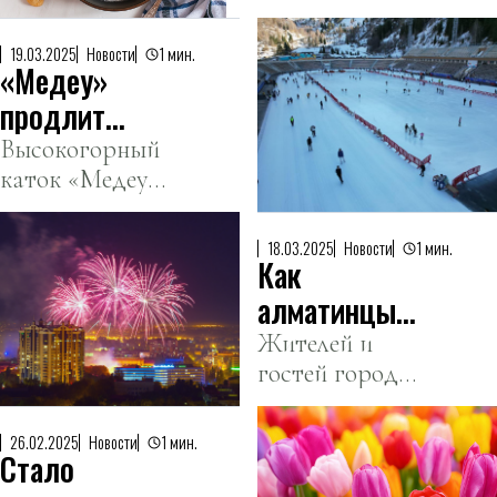
блюдо,
Бюро
символизирует
нацстатистики
19.03.2025
Новости
1 мин.
«Медеу»
обновление и
весеннее
продлит
пробуждение.
сезон до 25
Высокогорный
каток «Медеу»
марта
в этом году
завершит сезон
18.03.2025
Новости
1 мин.
Как
на десять дней
позже обычного
алматинцы
— 25 марта.
отметят
Жителей и
гостей города
Наурыз,
ждет более 100
рассказали в
мероприятий
акимате
26.02.2025
Новости
1 мин.
Стало
на главных
площадках