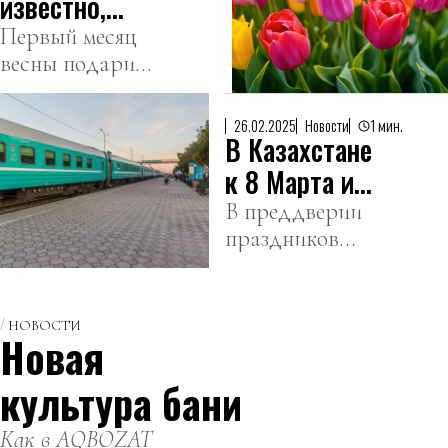
известно,
мегаполиса.
сколько дней
Первый месяц
весны подарит
казахстанцы
14 дней
будут
отдыха,
отдыхать в
26.02.2025
Новости
1 мин.
В Казахстане
включая
марте
выходные и
к 8 Марта и
праздники.
Наурызу
В преддверии
праздников
увеличат
национальный
количество
перевозчик
мест в
назначит
НОВОСТИ
поездах
Новая
дополнительные
поезда.
культура бани
Как в AQBOZAT