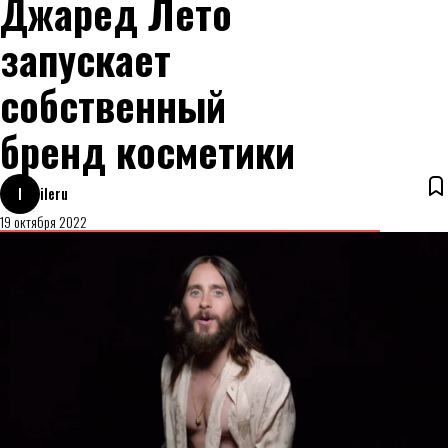
Джаред Лето
запускает
собственный
бренд косметики
I
ileru
19 октября 2022