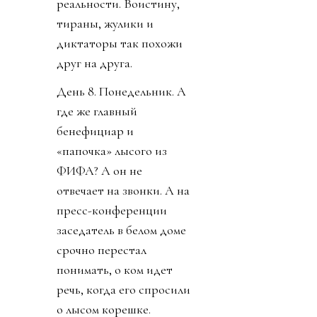
реальности. Воистину,
тираны, жулики и
диктаторы так похожи
друг на друга.
День 8. Понедельник. А
где же главный
бенефициар и
«папочка» лысого из
ФИФА? А он не
отвечает на звонки. А на
пресс-конференции
заседатель в белом доме
срочно перестал
понимать, о ком идет
речь, когда его спросили
о лысом корешке.