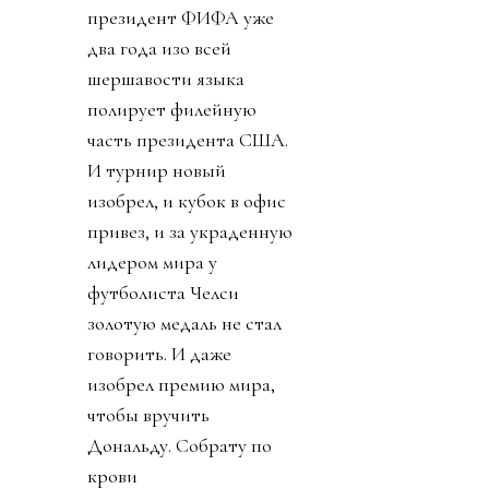
президент ФИФА уже
два года изо всей
шершавости языка
полирует филейную
часть президента США.
И турнир новый
изобрел, и кубок в офис
привез, и за украденную
лидером мира у
футболиста Челси
золотую медаль не стал
говорить. И даже
изобрел премию мира,
чтобы вручить
Дональду. Собрату по
крови