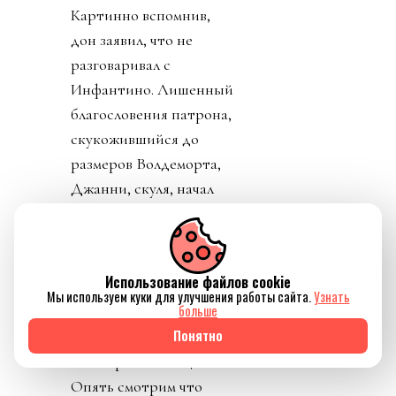
Картинно вспомнив,
дон заявил, что не
разговаривал с
Инфантино. Лишенный
благословения патрона,
скукожившийся до
размеров Волдеморта,
Джанни, скуля, начал
репостить копирующие
текст друг друга посты
федераций,
Использование файлов cookie
приветствовавших
Мы используем куки для улучшения работы сайта.
Узнать
больше
решение его,
Понятно
Инфантино, отменить
план прихватизации.
Опять смотрим что