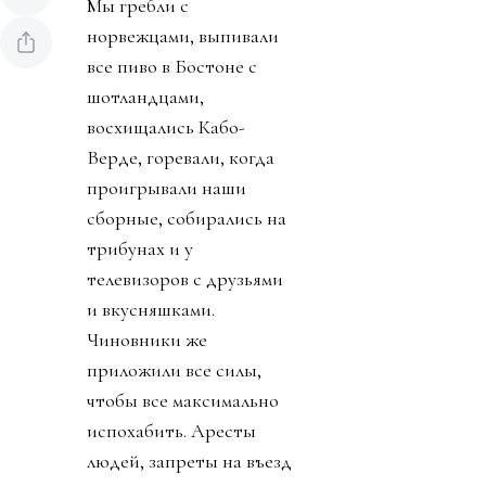
Мы гребли с
норвежцами, выпивали
все пиво в Бостоне с
шотландцами,
восхищались Кабо-
Верде, горевали, когда
проигрывали наши
сборные, собирались на
трибунах и у
телевизоров с друзьями
и вкусняшками.
Чиновники же
приложили все силы,
чтобы все максимально
испохабить. Аресты
людей, запреты на въезд