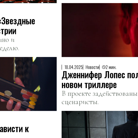
 «Звездные
стрии
ино и
еделю.
18.04.2025
Новости
2 мин.
Дженнифер Лопес по
новом триллере
В проекте задействован
сценаристы.
ависти к