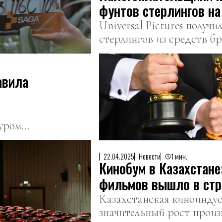
фунтов стерлингов на
истории
Universal Pictures получ
стерлингов из средств б
для покрытия расходов
периода: Возрождение».
авила
уром
22.04.2025
Новости
1 мин.
Кинобум в Казахстане
фильмов вышло в стр
Казахстанская киноинду
значительный рост произ