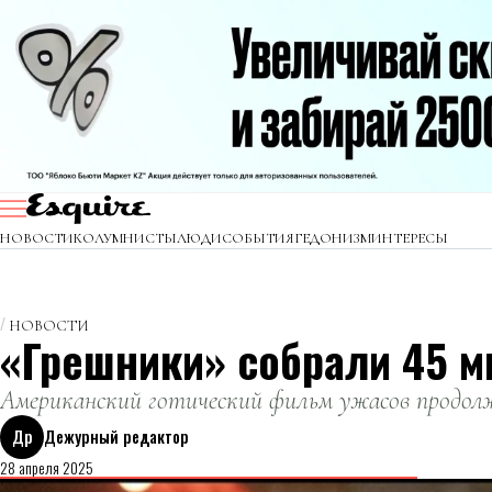
НОВОСТИ
КОЛУМНИСТЫ
ЛЮДИ
СОБЫТИЯ
ГЕДОНИЗМ
ИНТЕРЕСЫ
НОВОСТИ
«Грешники» собрали 45 м
Американский готический фильм ужасов продол
Др
Дежурный редактор
28 апреля 2025