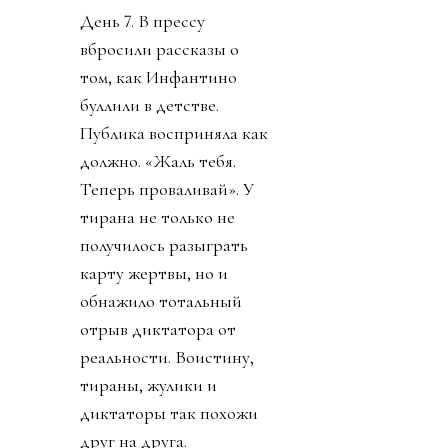
День 7. В прессу
вбросили рассказы о
том, как Инфантино
буллили в детстве.
Публика восприняла как
должно. «Жаль тебя.
Теперь проваливай». У
тирана не только не
получилось разыграть
карту жертвы, но и
обнажило тотальный
отрыв диктатора от
реальности. Воистину,
тираны, жулики и
диктаторы так похожи
друг на друга.