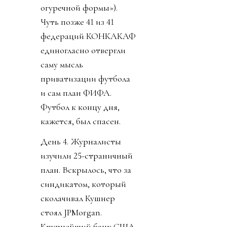
огуречной формы»).
Чуть позже 41 из 41
федераций КОНКАКАФ
единогласно отвергли
саму мысль
приватизации футбола
и сам план ФИФА.
Футбол к концу дня,
кажется, был спасен.
День 4. Журналисты
изучили 25-страничный
план. Вскрылось, что за
синдикатом, который
сколачивал Кушнер
стоял JPMorgan.
Крупнейший банк США