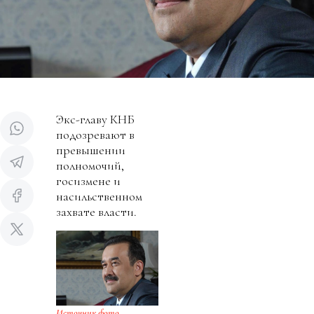
Экс-главу КНБ
подозревают в
превышении
полномочий,
госизмене и
насильственном
захвате власти.
Источник фото