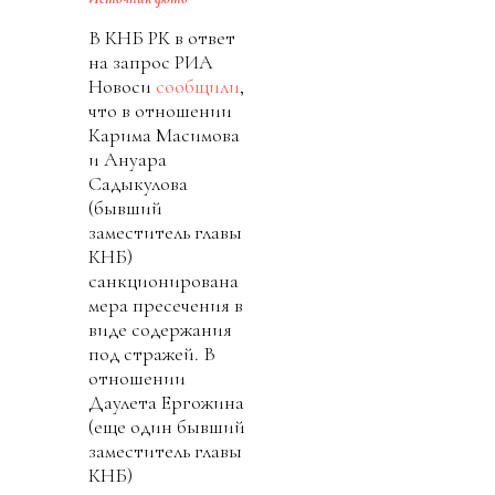
В КНБ РК в ответ
на запрос РИА
Новоси
сообщили
,
что в отношении
Карима Масимова
и Ануара
Садыкулова
(бывший
заместитель главы
КНБ)
санкционирована
мера пресечения в
виде содержания
под стражей. В
отношении
Даулета Ергожина
(еще один бывший
заместитель главы
КНБ)