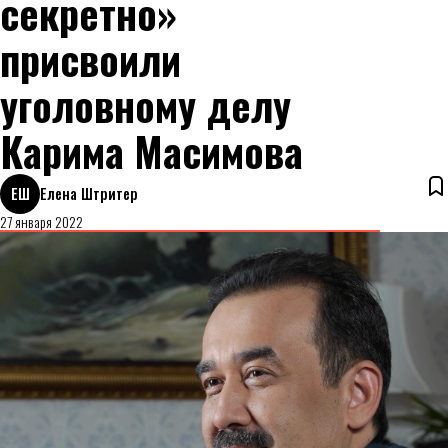
секретно»
присвоили
уголовному делу
Карима Масимова
ЕШ
Елена Штритер
27 января 2022