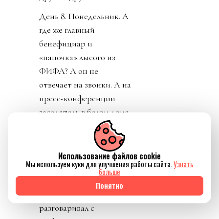
День 8. Понедельник. А
где же главный
бенефициар и
«папочка» лысого из
ФИФА? А он не
отвечает на звонки. А на
пресс-конференции
заседатель в белом доме
срочно перестал
понимать, о ком идет
речь, когда его спросили
Использование файлов cookie
Мы используем куки для улучшения работы сайта.
Узнать
о лысом корешке.
больше
Картинно вспомнив,
Понятно
дон заявил, что не
разговаривал с