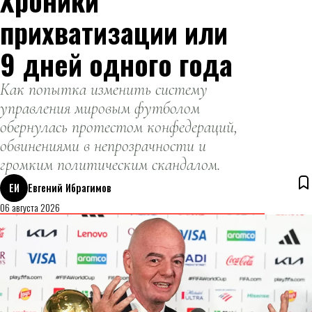
Хроники
прихватизации или
9 дней одного года
Как попытка изменить систему
управления мировым футболом
обернулась протестом конфедераций,
обвинениями в непрозрачности и
громким политическим скандалом.
ЕИ
Евгений Ибрагимов
06 августа 2026