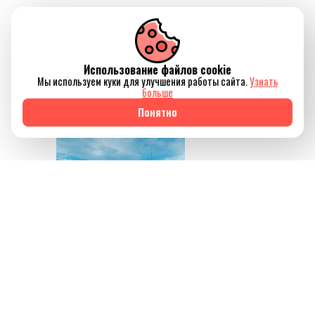
который помогает не
только восстановить
силы, но и ненадолго
Использование файлов cookie
отключиться от
Мы используем куки для улучшения работы сайта.
Узнать
привычного ритма
больше
жизни.
Понятно
Источник изображения
AQBOZAT
Сегодня баня всё
меньше ассоциируется
исключительно с
традицией или