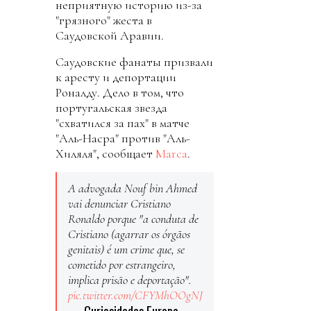
неприятную историю из-за
"грязного" жеста в
Саудовской Аравии.
Саудовские фанаты призвали
к аресту и депортации
Роналду. Дело в том, что
португальская звезда
"схватился за пах" в матче
"Аль-Насра" против "Аль-
Хиляля", сообщает
Marca
.
A advogada Nouf bin Ahmed
vai denunciar Cristiano
Ronaldo porque "a conduta de
Cristiano (agarrar os órgãos
genitais) é um crime que, se
cometido por estrangeiro,
implica prisão e deportação".
pic.twitter.com/CFYMhOOgNJ
— Curiosidades Europa