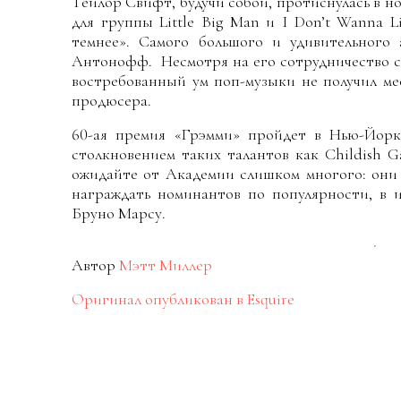
Тейлор Свифт, будучи собой, протиснулась в но
для группы Little Big Man и I Don’t Wanna L
темнее». Самого большого и удивительного
Антонофф. Несмотря на его сотрудничество с L
востребованный ум поп-музыки не получил ме
продюсера.
60-ая премия «Грэмми» пройдет в Нью-Йорк
столкновением таких талантов как Childish 
ожидайте от Академии слишком многого: они 
награждать номинантов по популярности, в и
Бруно Марсу.
Автор
Мэтт Миллер
Оригинал опубликован в Esquire