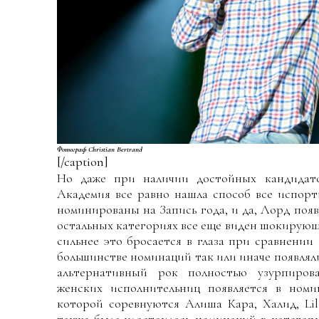
Фотограф Christian Bertrand
[/caption]
Но даже при наличии достойных кандидато
Академия все равно нашла способ все испор
номинированы на Запись года, и да, Лорд появи
остальных категориях все еще виден шокирую
сильнее это бросается в глаза при сравнении
большинстве номинаций так или иначе появляли
альтернативный рок полностью узурпиров
женских исполнительниц появляется в номи
которой соревнуются Алиша Кара, Халид, Li