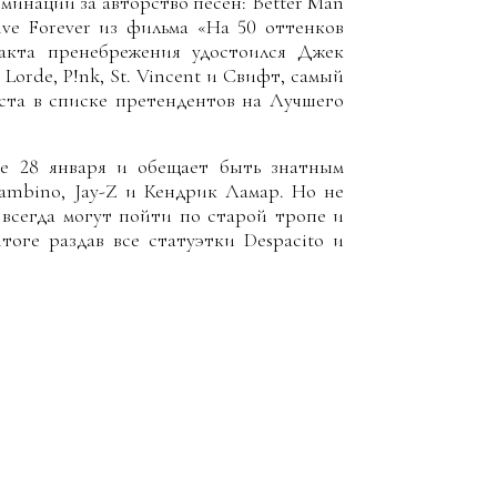
минации за авторство песен: Better Man
ive Forever из фильма «На 50 оттенков
 акта пренебрежения удостоился Джек
orde, P!nk, St. Vincent и Свифт, самый
ста в списке претендентов на Лучшего
е 28 января и обещает быть знатным
Gambino, Jay-Z и Кендрик Ламар. Но не
всегда могут пойти по старой тропе и
тоге раздав все статуэтки Despacito и