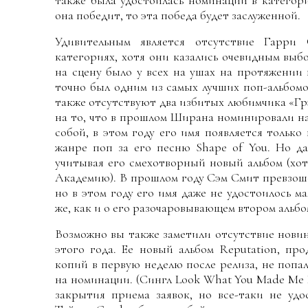
также была удостоилась номинаций в категор
она победит, то эта победа будет заслуженной.
Удивительным является отсутствие Гарри
категориях, хотя они казались очевидным выб
на сцену было у всех на ушах на протяжении 
точно был одним из самых лучших поп-альбомо
также отсутствуют два избитых любимчика «Г
на то, что в прошлом Ширана номинировали на
собой, в этом году его имя появляется тольк
жанре поп за его песню Shape of You. Но д
учитывая его смехотворный новый альбом (хот
Академию). В прошлом году Сэм Смит превзош
но в этом году его имя даже не удостоилось м
же, как и о его разочаровывающем втором альбоме 
Возможно вы также заметили отсутствие нови
этого года. Ее новый альбом Reputation, пр
копий в первую неделю после релиза, не попа
на номинации. (Сингл Look What You Made Me 
закрытия приема заявок, но все-таки не уд