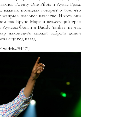
ались Twenty One Pilots и Лукас Грэм.
х важных позициях говорит о том, что
 жанры и высокое качество. И хоть они
ром как Бруно Марс и вездесущий трек
с Луисом Фонзи и Daddy Yankee, не так
мар наконец-то сможет забрать домой
жил еще год назад.
r" width="5447"]