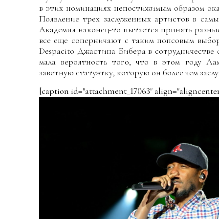
в этих номинациях непостижимым образом оказ
Появление трех заслуженных артистов в самы
Академия наконец-то пытается принять разные
все еще соперничают с таким попсовым выбо
Despacito Джастина Бибера в сотрудничестве 
мала вероятность того, что в этом году Ла
заветную статуэтку, которую он более чем заслу
[caption id="attachment_17063" align="aligncente