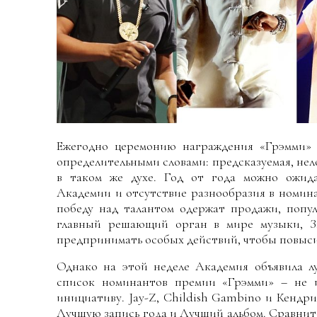
Ежегодно церемонию награждения «Грэмми» 
определительными словами: предсказуемая, нело
в таком же духе. Год от года можно ожид
Академии и отсутствие разнообразия в номина
победу над талантом одержат продажи, попул
главный решающий орган в мире музыки, З
предпринимать особых действий, чтобы повыси
Однако на этой неделе Академия объявила л
список номинантов премии «Грэмми» – не 
инициативу. Jay-Z, Childish Gambino и Кендр
Лучшую запись года и Лучший альбом. Сравнит