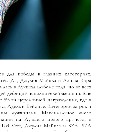
в для победы в главных категориях,
тить. Да, Джулия Майклз и Алиша Кара
лась в Лучшем альбоме года, но во всех
щей дефицит исполнителей-женщин. Еще
 с 59-ой церемонией награждения, где в
сь Адель и Бейонсе. Категории за рок и
аны мужчинами. Максимальное число
нации на Лучшего нового артиста, в
l Uzi Vert, Джулия Майклз и SZA. SZA