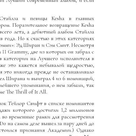
ии Лучший современный альбом, и если
 Стайлза и певицы Kesha в главных
ором. Поразительное возвращение Kesha
всего лета, а дебютный альбом Стайлза
в года. Но к счастью в этих категориях
рэмми»: Эд Ширан и Сэм Смит. Несмотря
 11 Grammy, две из которых он забрал с
о в категории на Лучшего исполнителя в
аже это кажется небывалой щедростью,
я это никогда прежде не останавливало
ел Ширана и выиграл 4 из 6 номинаций,
алейшего упоминания, о нем забыли, так
The Thrill of It All.
нок Тейлор Свифт в списке номинантов
одажи которого достигли 1,2 миллионов
л во временные рамки для рассмотрения
Do на самом деле вышел за пару дней до
остоился признания Академии.) Однако