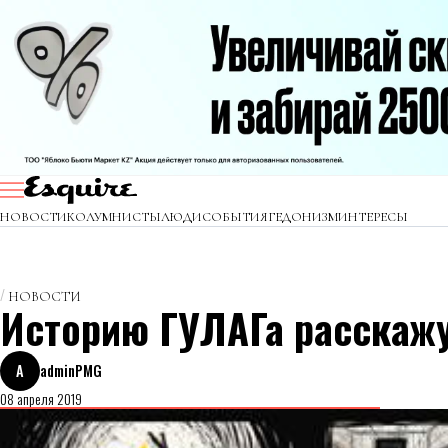
НОВОСТИ
КОЛУМНИСТЫ
ЛЮДИ
СОБЫТИЯ
ГЕДОНИЗМ
ИНТЕРЕСЫ
НОВОСТИ
Историю ГУЛАГа расскажу
A
adminPMG
08 апреля 2019