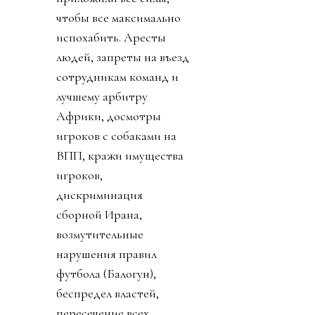
чтобы все максимально
испохабить. Аресты
людей, запреты на въезд
сотрудникам команд и
лучшему арбитру
Африки, досмотры
игроков с собаками на
ВПП, кражи имущества
игроков,
дискриминация
сборной Ирана,
возмутительные
нарушения правил
футбола (Балогун),
беспредел властей,
пересечение всех