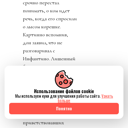
срочно перестал
понимать, о ком идет
речь, когда его спросили
о лысом корешке.
Картинно вспомнив,
дон заявил, что не
разговаривал с
Инфантино. Лишенный
благословения патрона,
скукожившийся до
размеров Волдеморта,
Джанни, скуля, начал
Использование файлов cookie
Мы используем куки для улучшения работы сайта.
Узнать
репостить копирующие
больше
текст друг друга посты
Понятно
федераций,
приветствовавших