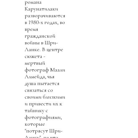
романа
Карунатилаки
разворачиваются
в 1980-х годах, во
время
гражданской
войны в Шри-
Ланке. В центре
сюжета -
мертвый
фотограф Маали
Алмейда, чья
душа пытается
связаться со
своими близкими
и привести их к
тайнику с
фотографиями,
которые
"потрясут Шри-
Ланку", на что