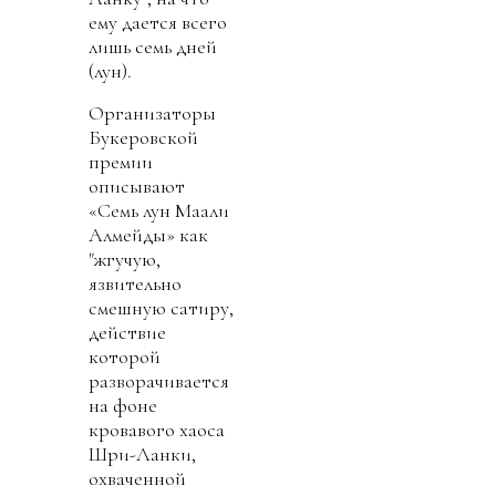
ему дается всего
лишь семь дней
(лун).
Организаторы
Букеровской
премии
описывают
«Семь лун Маали
Алмейды» как
"жгучую,
язвительно
смешную сатиру,
действие
которой
разворачивается
на фоне
кровавого хаоса
Шри-Ланки,
охваченной