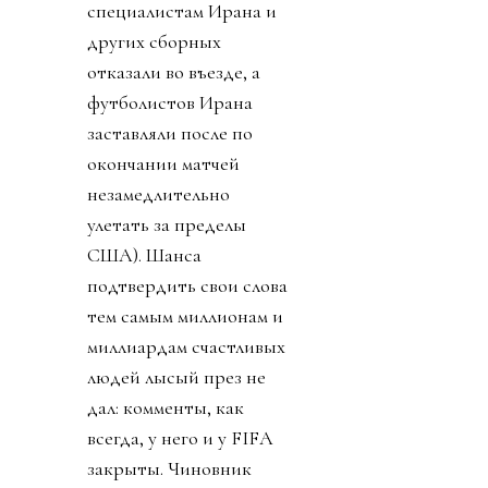
специалистам Ирана и
других сборных
отказали во въезде, а
футболистов Ирана
заставляли после по
окончании матчей
незамедлительно
улетать за пределы
США). Шанса
подтвердить свои слова
тем самым миллионам и
миллиардам счастливых
людей лысый през не
дал: комменты, как
всегда, у него и у FIFA
закрыты. Чиновник