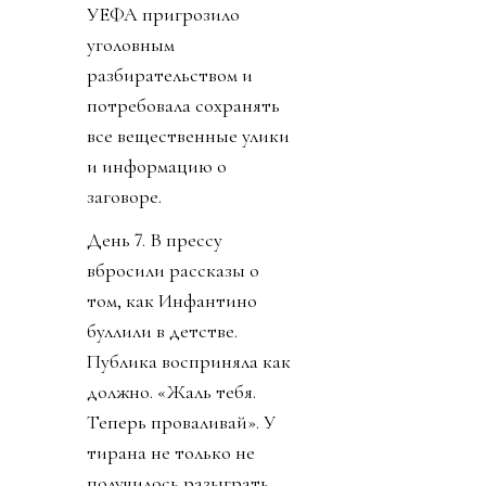
УЕФА пригрозило
уголовным
разбирательством и
потребовала сохранять
все вещественные улики
и информацию о
заговоре.
День 7. В прессу
вбросили рассказы о
том, как Инфантино
буллили в детстве.
Публика восприняла как
должно. «Жаль тебя.
Теперь проваливай». У
тирана не только не
получилось разыграть