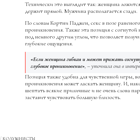
Технически это выглядит так: женщина ложится 
держит прямой. Мужчина располагается сзади.
По словам Кортни Паджен, секс в позе раненог
проникновения. Также эта позиция с согнутой 
под немного другим углом, что позволяет получ
глубокие ощущения.
«Если женщина гибкая и может прижать согнутую
глубокое проникновение»
, – уточнила она в инте
Позиция также удобна для чувственной игры, в
проникновения может ласкать женщину. И, након
шептать всякие приличные и не очень слова па
заставит чувствовать большую близость.
КОЛУМНИСТЫ