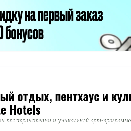
мный отдых, пентхаус и ку
e Hotels
ми пространствами и уникальной арт-программо