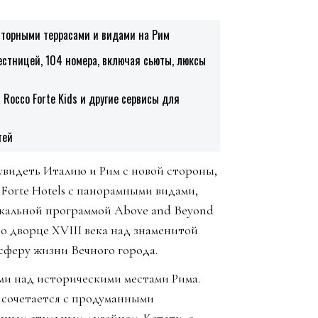
осторными террасами и видами на Рим
лестницей, 104 номера, включая сьюты, люксы
а Rocco Forte Kids и другие сервисы для
тей
 увидеть Италию и Рим с новой стороны,
o Forte Hotels с панорамными видами,
кальной программой Above and Beyond
о дворце XVIII века над знаменитой
сферу жизни Вечного города.
ами над историческими местами Рима.
а сочетается с продуманными