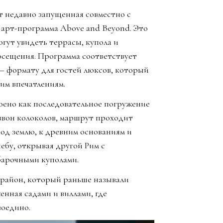
ет недавно запущенная совместно с
 арт-программа Above and Beyond. Это
огут увидеть террасы, купола и
осещения. Программа соответствует
— формату для гостей люксов, который
им впечатлениям.
оено как последовательное погружение
 звон колоколов, маршрут проходит
под землю, к древним основаниям и
ебу, открывая другой Рим с
барочными куполами.
в район, который раньше называли
енная садами и виллами, где
воедино.