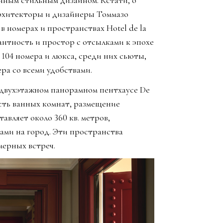
нным стильным дизайном. Кстати, о
архитекторы и дизайнеры Томмазо
 номерах и пространствах Hotel de la
антность и простор с отсылками к эпохе
104 номера и люкса, среди них сьюты,
ра со всеми удобствами.
 двухэтажном панорамном пентхаусе De
шесть ванных комнат, размещение
авляет около 360 кв. метров,
дами на город. Эти пространства
мерных встреч.