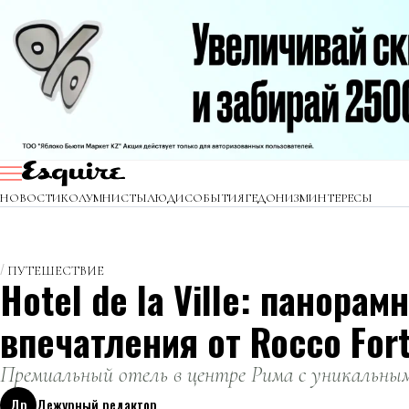
НОВОСТИ
КОЛУМНИСТЫ
ЛЮДИ
СОБЫТИЯ
ГЕДОНИЗМ
ИНТЕРЕСЫ
ПУТЕШЕСТВИЕ
Hotel de la Ville: панора
впечатления от Rocco Fort
Премиальный отель в центре Рима с уникальны
Др
Дежурный редактор