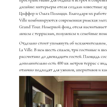
пространствами для отдыха и встреч и совреме
дизайне: интерьеры отеля создали известные 
Циффер и Ольга Полицци. Благодаря их работе в
Ville комбинируются современная римская элег
Grand Tour. Номерной фонд отеля насчитывает 
люксы с террасами, полулюксы и семейные номе
Отдельно стоит упомянуть об исключительном
La Ville. В нем шесть спален, три гостиные и 
рассчитано до двенадцати гостей. Площадь сост
дополнительно есть 400 кв. метров террас с ви
отлично подходят для ужинов, аперитивов и ка