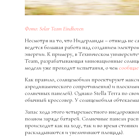
Фото: Solar Team Eindhoven
Несмотря на то, что Нидерланды – отнюдь не са
ведется большая работа над созданием электро
энергии. К примеру, в Техническом университе
Team, разрабатывающая инновационные солнцем
модели уже проходит испытания, о чем
сообщае
Как правило, солнцемобили проектируют макси
аэродинамического сопротивления) и плоскими
солнечных панелей). Однако Stella Terra по с
обычный кроссовер. У солнцемобиля обтекаемый
Запас хода этого четырехместного внедорожног
полном заряде батарей. Солнечные панели расп
происходит как на ходу, так и во время стоянки
раскладываются и увеличивают площадь).