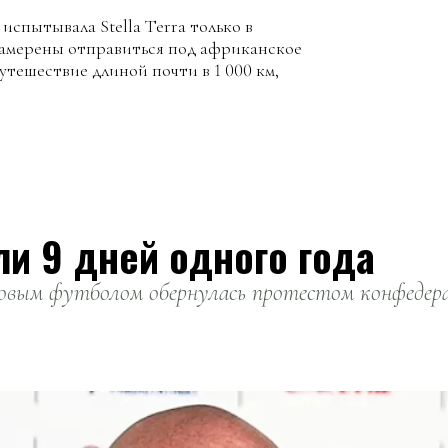
испытывала Stella Terra только в
намерены отправиться под африканское
тешествие длиной почти в 1 000 км,
ли 9 дней одного года
вым футболом обернулась протестом конфедерац