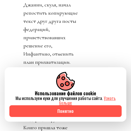
Джанни, скуля, начал
репостить копирующие
текст друг друга посты
федераций,
приветствовавших
решение его,
Инфантино, отменить
план прихватизации.
Опять смотрим что
такое «газлайтинг», а
равно и рассматриваем
Использование файлов cookie
подборку стран: Катар,
Мы используем куки для улучшения работы сайта.
Узнать
больше
ОАЭ, Бутан, Шри
Понятно
Ланка, Марокко.
Федерация футбола
Конго пришла тоже