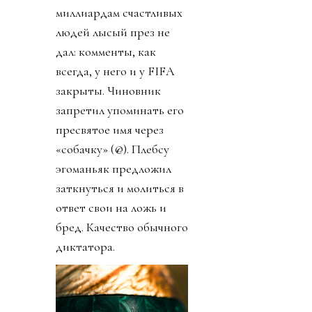
миллиардам счастливых
людей лысый през не
дал: комменты, как
всегда, у него и у FIFA
закрыты. Чиновник
запретил упоминать его
пресвятое имя через
«собачку» (@). Плебсу
эгоманьяк предложил
заткнуться и молиться в
ответ свои на ложь и
бред. Качество обычного
диктатора.