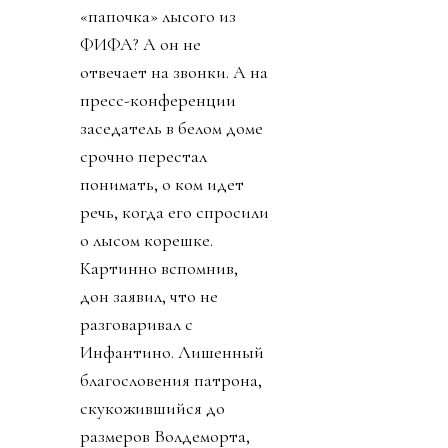
«папочка» лысого из
ФИФА? А он не
отвечает на звонки. А на
пресс-конференции
заседатель в белом доме
срочно перестал
понимать, о ком идет
речь, когда его спросили
о лысом корешке.
Картинно вспомнив,
дон заявил, что не
разговаривал с
Инфантино. Лишенный
благословения патрона,
скукожившийся до
размеров Волдеморта,