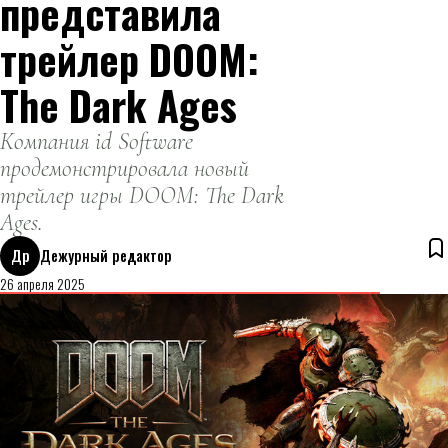
представила
трейлер DOOM:
The Dark Ages
Компания id Software
продемонстрировала новый
трейлер игры DOOM: The Dark
Ages.
Др
Дежурный редактор
26 апреля 2025