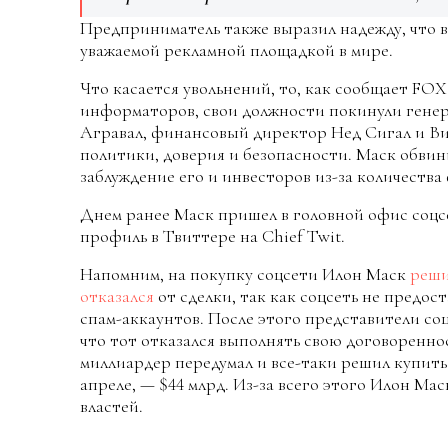
Предприниматель также выразил надежду, что в
уважаемой рекламной площадкой в мире.
Что касается увольнений, то, как сообщает FOX
информаторов, свои должности покинули генер
Агравал, финансовый директор Нед Сигал и Вид
политики, доверия и безопасности. Маск обвинил
заблуждение его и инвесторов из-за количеств
Днем ранее Маск пришел в головной офис соц
профиль в Твиттере на Chief Twit.
Напомним, на покупку соцсети Илон Маск
реши
отказался
от сделки, так как соцсеть не предо
спам-аккаунтов. После этого представители со
что тот отказался выполнять свою договореннос
миллиардер передумал и все-таки решил купить 
апреле, — $44 млрд. Из-за всего этого Илон Ма
властей.