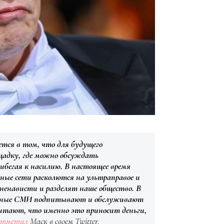
ается в том, что для будущего
адку, где можно обсуждать
рибегая к насилию. В настоящее время
ные сети расколются на ультраправое и
 ненависти и разделят наше общество. В
ионные СМИ подпитывают и обслуживают
читают, что именно это приносит деньги,
отметил
Маск в своем Twitter.