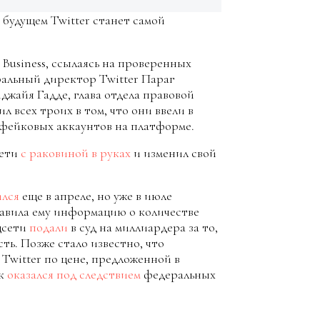
 будущем Twitter станет самой
 Business, ссылаясь на проверенных
альный директор Twitter Параг
жайя Гадде, глава отдела правовой
 всех троих в том, что они ввели в
а фейковых аккаунтов на платформе.
сети
с раковиной в руках
и изменил свой
лся
еще в апреле, но уже в июле
ставила ему информацию о количестве
цсети
подали
в суд на миллиардера за то,
ть. Позже стало известно, что
Twitter по цене, предложенной в
ск
оказался под следствием
федеральных