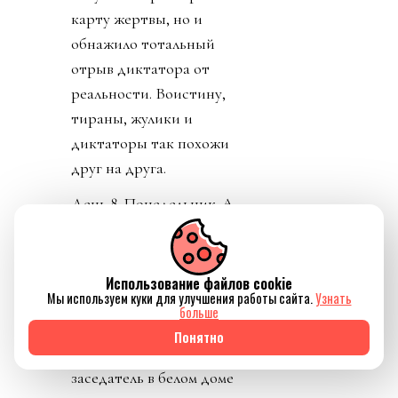
карту жертвы, но и
обнажило тотальный
отрыв диктатора от
реальности. Воистину,
тираны, жулики и
диктаторы так похожи
друг на друга.
День 8. Понедельник. А
где же главный
бенефициар и
«папочка» лысого из
Использование файлов cookie
Мы используем куки для улучшения работы сайта.
Узнать
ФИФА? А он не
больше
отвечает на звонки. А на
Понятно
пресс-конференции
заседатель в белом доме