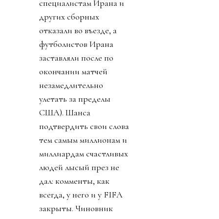
специалистам Ирана и
других сборных
отказали во въезде, а
футболистов Ирана
заставляли после по
окончании матчей
незамедлительно
улетать за пределы
США). Шанса
подтвердить свои слова
тем самым миллионам и
миллиардам счастливых
людей лысый през не
дал: комменты, как
всегда, у него и у FIFA
закрыты. Чиновник