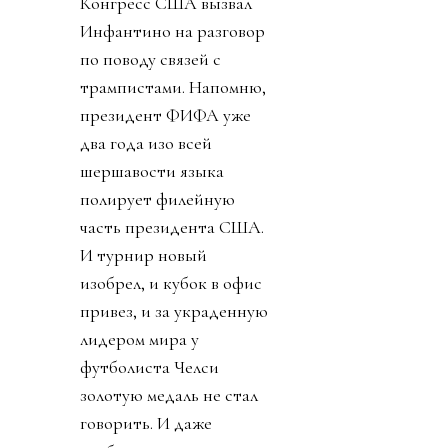
Конгресс США вызвал
Инфантино на разговор
по поводу связей с
трампистами. Напомню,
президент ФИФА уже
два года изо всей
шершавости языка
полирует филейную
часть президента США.
И турнир новый
изобрел, и кубок в офис
привез, и за украденную
лидером мира у
футболиста Челси
золотую медаль не стал
говорить. И даже