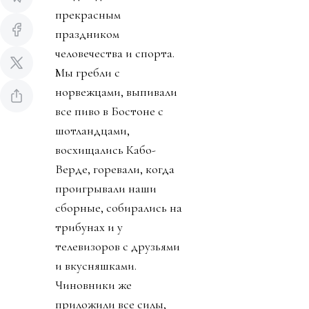
прекрасным
праздником
человечества и спорта.
Мы гребли с
норвежцами, выпивали
все пиво в Бостоне с
шотландцами,
восхищались Кабо-
Верде, горевали, когда
проигрывали наши
сборные, собирались на
трибунах и у
телевизоров с друзьями
и вкусняшками.
Чиновники же
приложили все силы,