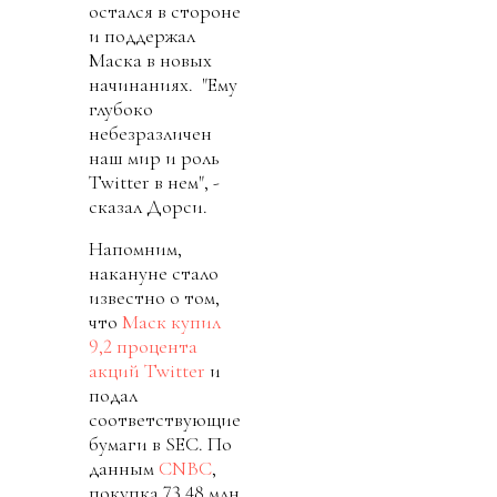
остался в стороне
и поддержал
Маска в новых
начинаниях. "Ему
глубоко
небезразличен
наш мир и роль
Twitter в нем", -
сказал Дорси.
Напомним,
накануне стало
известно о том,
что
Маск купил
9,2 процента
акций Twitter
и
подал
соответствующие
бумаги в SEC. По
данным
CNBC
,
покупка 73,48 млн