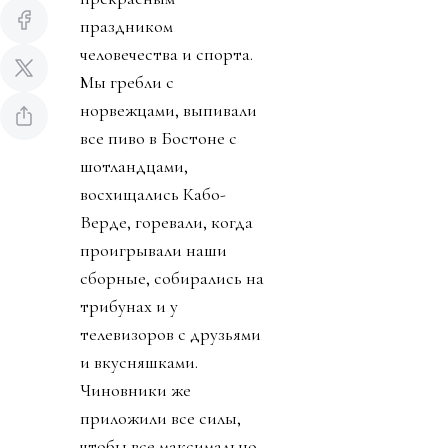
праздником
человечества и спорта.
Мы гребли с
норвежцами, выпивали
все пиво в Бостоне с
шотландцами,
восхищались Кабо-
Верде, горевали, когда
проигрывали наши
сборные, собирались на
трибунах и у
телевизоров с друзьями
и вкусняшками.
Чиновники же
приложили все силы,
чтобы все максимально