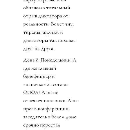
обнажило тотальный
отрыв диктатора от
реальности. Воистину,
тираны, жулики и
диктаторы так похожи
друг на друга.
День 8. Понедельник. А
где же главный
бенефициар и
«папочка» лысого из
ФИФА? А он не
отвечает на звонки. А на
пресс-конференции
заседатель в белом доме
срочно перестал