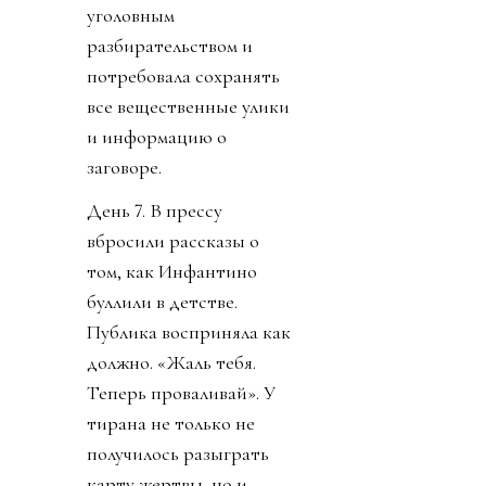
уголовным
разбирательством и
потребовала сохранять
все вещественные улики
и информацию о
заговоре.
День 7. В прессу
вбросили рассказы о
том, как Инфантино
буллили в детстве.
Публика восприняла как
должно. «Жаль тебя.
Теперь проваливай». У
тирана не только не
получилось разыграть
карту жертвы, но и