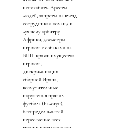
испохабить. Аресты
людей, запреты на въезд
сотрудникам команд и
лучшему арбитру
Африки, досмотры
игроков с собаками на
ВПП, кражи имущества
игроков,
дискриминация
сборной Ирана,
возмутительные
нарушения правил
футбола (Балогун),
беспредел властей,
пересечение всех
границ порядочности.