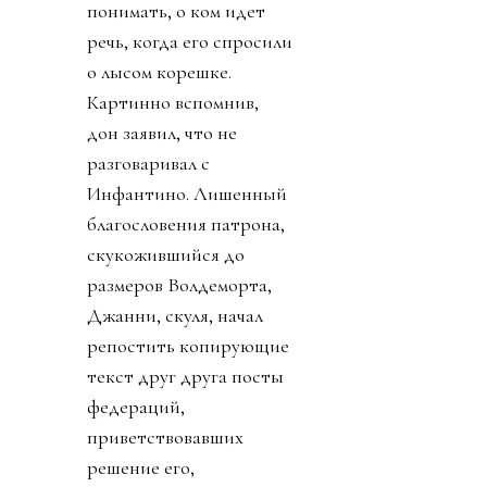
понимать, о ком идет
речь, когда его спросили
о лысом корешке.
Картинно вспомнив,
дон заявил, что не
разговаривал с
Инфантино. Лишенный
благословения патрона,
скукожившийся до
размеров Волдеморта,
Джанни, скуля, начал
репостить копирующие
текст друг друга посты
федераций,
приветствовавших
решение его,