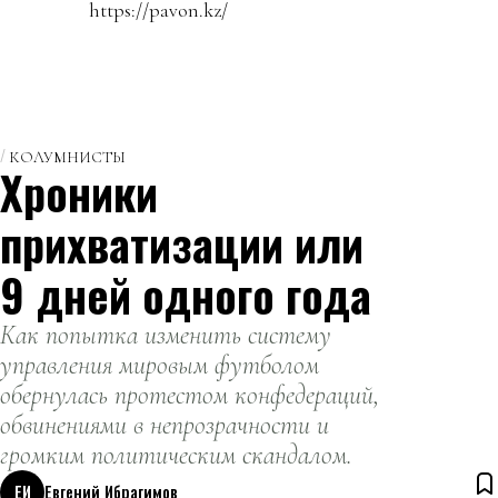
https://pavon.kz/
КОЛУМНИСТЫ
Хроники
прихватизации или
9 дней одного года
Как попытка изменить систему
управления мировым футболом
обернулась протестом конфедераций,
обвинениями в непрозрачности и
громким политическим скандалом.
ЕИ
Евгений Ибрагимов