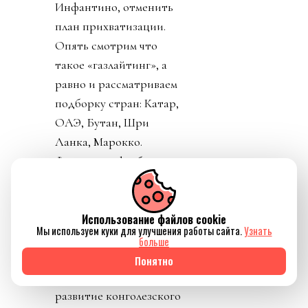
Инфантино, отменить
план прихватизации.
Опять смотрим что
такое «газлайтинг», а
равно и рассматриваем
подборку стран: Катар,
ОАЭ, Бутан, Шри
Ланка, Марокко.
Федерация футбола
Конго пришла тоже
уточнить, где за
поддержку Инфантино
Использование файлов cookie
Мы используем куки для улучшения работы сайта.
Узнать
им выдадут их взятку и
больше
поблагодарить лично
Понятно
товарища Инфантино за
развитие конголезского