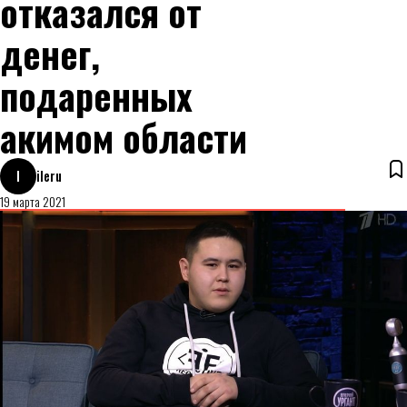
отказался от
денег,
подаренных
акимом области
I
ileru
19 марта 2021