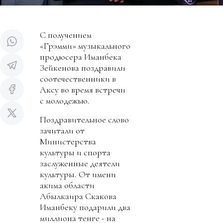
С получением
«Грэмми» музыкального
продюсера Иманбека
Зейкенова поздравили
соотечественники в
Аксу во время встречи
с молодежью.
Поздравительное слово
зачитали от
Министерства
культуры и спорта
заслуженные деятели
культуры. От имени
акима области
Абылкаира Скакова
Иманбеку подарили два
миллиона тенге - на