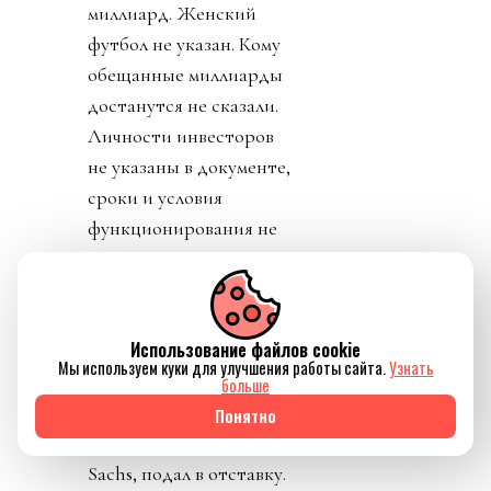
миллиард. Женский
футбол не указан. Кому
обещанные миллиарды
достанутся не сказали.
Личности инвесторов
не указаны в документе,
сроки и условия
функционирования не
определены, ничего
кроме приватизации
прав на футбол. К концу
Использование файлов cookie
дня Карлос Кордейро,
Мы используем куки для улучшения работы сайта.
Узнать
один из главных
больше
соратников Инфантино,
Понятно
человек из Goldman
Sachs, подал в отставку.