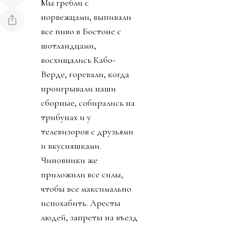
Мы гребли с
норвежцами, выпивали
все пиво в Бостоне с
шотландцами,
восхищались Кабо-
Верде, горевали, когда
проигрывали наши
сборные, собирались на
трибунах и у
телевизоров с друзьями
и вкусняшками.
Чиновники же
приложили все силы,
чтобы все максимально
испохабить. Аресты
людей, запреты на въезд