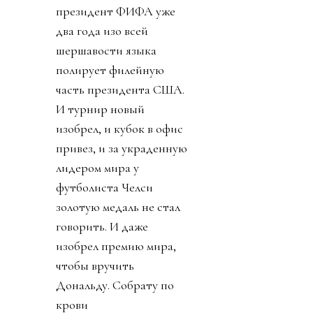
президент ФИФА уже
два года изо всей
шершавости языка
полирует филейную
часть президента США.
И турнир новый
изобрел, и кубок в офис
привез, и за украденную
лидером мира у
футболиста Челси
золотую медаль не стал
говорить. И даже
изобрел премию мира,
чтобы вручить
Дональду. Собрату по
крови