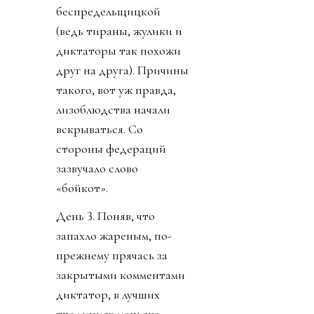
беспредельщицкой
(ведь тираны, жулики и
диктаторы так похожи
друг на друга). Причины
такого, вот уж правда,
лизоблюдства начали
вскрываться. Со
стороны федераций
зазвучало слово
«бойкот».
День 3. Поняв, что
запахло жареным, по-
прежнему прячась за
закрытыми комментами
диктатор, в лучших
традициях маньяка-