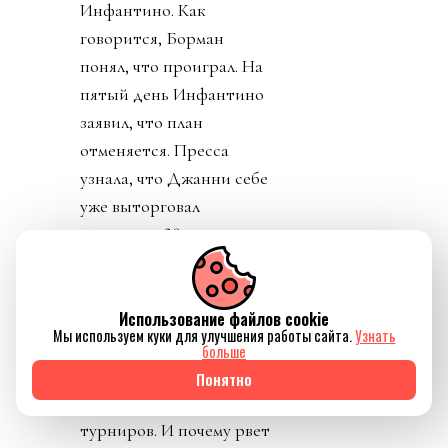
Инфантино. Как
говорится, Борман
понял, что проиграл. На
пятый день Инфантино
заявил, что план
отменяется. Пресса
узнала, что Джанни себе
уже выторговал
зарплату в 30 миллионов
долларов в год, и
дивиденды от нового
юр лица. Стало понятно
Использование файлов cookie
Мы используем куки для улучшения работы сайта.
Узнать
почему нужно
больше
увеличивать количество
Понятно
матчей, команд,
турниров. И почему рвет