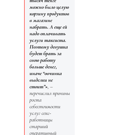
тысяч тенге
можно было целую
корзину продуктов
в магазине
набрать. А еще ей
надо оплачивать
услуги таксиста.
Поэтому девушка
будет брать за
свою работу
больше денег,
иначе “овчинка
выделки не
стоит”»
, –
перечислил причины
роста
себестоимости
услуг секс-
работницы
старший
оперативный