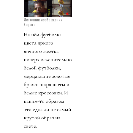
Источник изображения
Esquire
На нём футболка
цвета яркого
яичного желтка
поверх ослепительно
белой футболки,
мерцающие золотые
брюки-парашюты и
белые кроссовки. И
каким-то образом
это едва ли не самый
крутой образ на
свете.