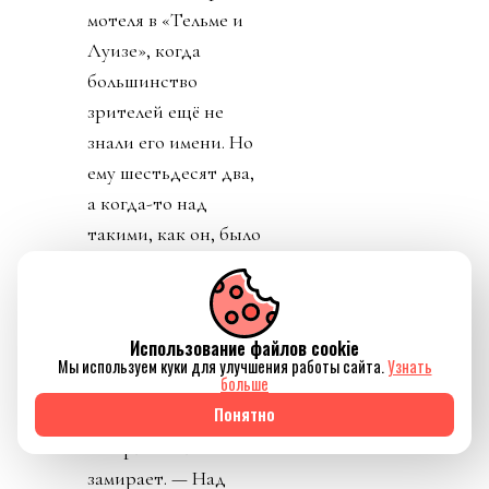
мотеля в «Тельме и
Луизе», когда
большинство
зрителей ещё не
знали его имени. Но
ему шестьдесят два,
а когда-то над
такими, как он, было
ещё много мужчин
постарше. Редфорд,
Хэкмен, Ньюман,
Использование файлов cookie
Дюваль, Сазерленд.
Мы используем куки для улучшения работы сайта.
Узнать
больше
«Странная смена
Понятно
поколений, —
говорит он и
замирает. — Над