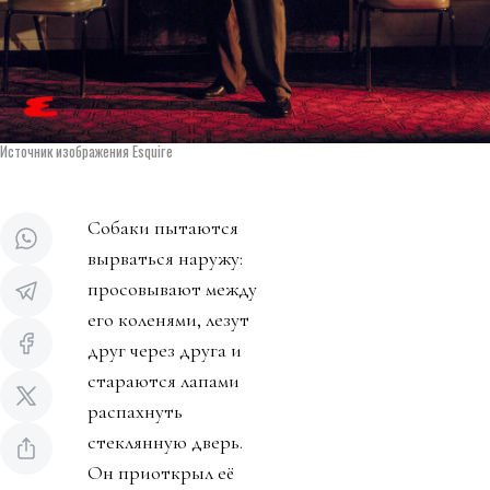
Источник изображения Esquire
Собаки пытаются
вырваться наружу:
просовывают между
его коленями, лезут
друг через друга и
стараются лапами
распахнуть
стеклянную дверь.
Он приоткрыл её