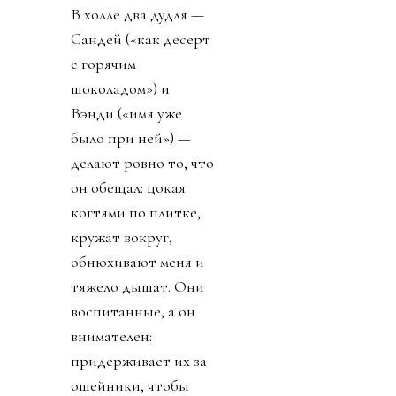
В холле два дудля —
Сандей («как десерт
с горячим
шоколадом») и
Вэнди («имя уже
было при ней») —
делают ровно то, что
он обещал: цокая
когтями по плитке,
кружат вокруг,
обнюхивают меня и
тяжело дышат. Они
воспитанные, а он
внимателен:
придерживает их за
ошейники, чтобы