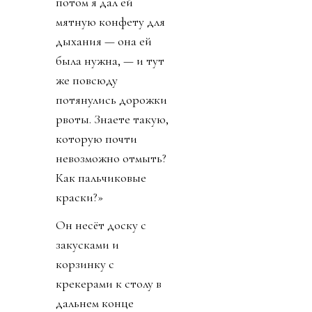
потом я дал ей
мятную конфету для
дыхания — она ей
была нужна, — и тут
же повсюду
потянулись дорожки
рвоты. Знаете такую,
которую почти
невозможно отмыть?
Как пальчиковые
краски?»
Он несёт доску с
закусками и
корзинку с
крекерами к столу в
дальнем конце