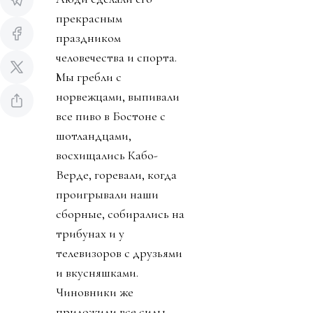
прекрасным
праздником
человечества и спорта.
Мы гребли с
норвежцами, выпивали
все пиво в Бостоне с
шотландцами,
восхищались Кабо-
Верде, горевали, когда
проигрывали наши
сборные, собирались на
трибунах и у
телевизоров с друзьями
и вкусняшками.
Чиновники же
приложили все силы,