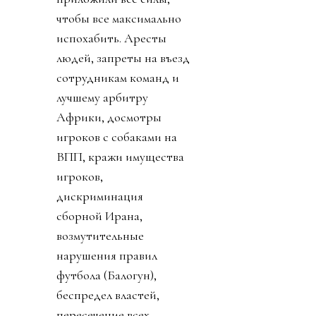
чтобы все максимально
испохабить. Аресты
людей, запреты на въезд
сотрудникам команд и
лучшему арбитру
Африки, досмотры
игроков с собаками на
ВПП, кражи имущества
игроков,
дискриминация
сборной Ирана,
возмутительные
нарушения правил
футбола (Балогун),
беспредел властей,
пересечение всех