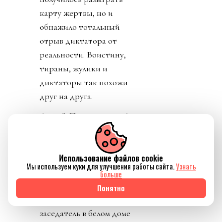
карту жертвы, но и
обнажило тотальный
отрыв диктатора от
реальности. Воистину,
тираны, жулики и
диктаторы так похожи
друг на друга.
День 8. Понедельник. А
где же главный
бенефициар и
Использование файлов cookie
«папочка» лысого из
Мы используем куки для улучшения работы сайта.
Узнать
ФИФА? А он не
больше
отвечает на звонки. А на
Понятно
пресс-конференции
заседатель в белом доме