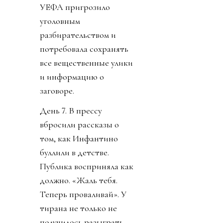
УЕФА пригрозило
уголовным
разбирательством и
потребовала сохранять
все вещественные улики
и информацию о
заговоре.
День 7. В прессу
вбросили рассказы о
том, как Инфантино
буллили в детстве.
Публика восприняла как
должно. «Жаль тебя.
Теперь проваливай». У
тирана не только не
получилось разыграть