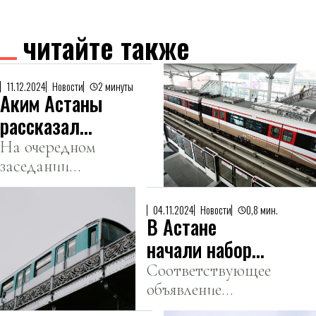
читайте также
11.12.2024
Новости
2 минуты
Аким Астаны
рассказал
когда
На очередном
заседании
прибудут
сессии
поезда для
маслихата
ЛРТ
04.11.2024
Новости
0,8 мин.
В Астане
Женис
Касымбек
начали набор
рассказал о
машинистов
Соответствующее
ходе
объявление
для ЛРТ
строительства
распространила