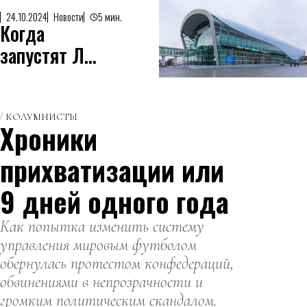
ЛРТ и назвал
пресс-служба
24.10.2024
Новости
5 мин.
сроки
Когда
столичного
прибытия в
акимата.
запустят ЛРТ
столицу
Проходить
в Астане
первых
обучение нужно
поездов.
будет в Астане
КОЛУМНИСТЫ
или Китае.
Хроники
прихватизации или
9 дней одного года
Как попытка изменить систему
управления мировым футболом
обернулась протестом конфедераций,
обвинениями в непрозрачности и
громким политическим скандалом.