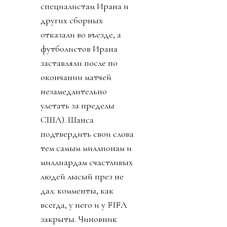
специалистам Ирана и
других сборных
отказали во въезде, а
футболистов Ирана
заставляли после по
окончании матчей
незамедлительно
улетать за пределы
США). Шанса
подтвердить свои слова
тем самым миллионам и
миллиардам счастливых
людей лысый през не
дал: комменты, как
всегда, у него и у FIFA
закрыты. Чиновник