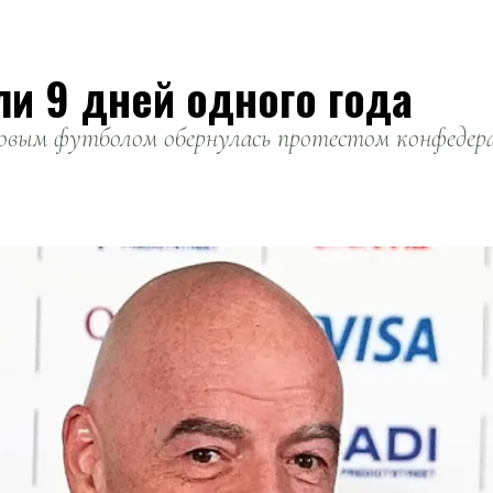
ли 9 дней одного года
вым футболом обернулась протестом конфедерац