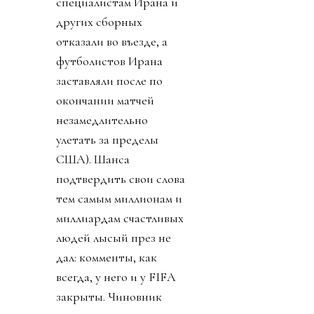
специалистам Ирана и
других сборных
отказали во въезде, а
футболистов Ирана
заставляли после по
окончании матчей
незамедлительно
улетать за пределы
США). Шанса
подтвердить свои слова
тем самым миллионам и
миллиардам счастливых
людей лысый през не
дал: комменты, как
всегда, у него и у FIFA
закрыты. Чиновник