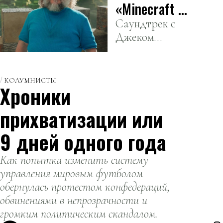
Южной
«Minecraft в
столице 14
кино» стала
Саундтрек с
июня.
Джеком
самой
Блэком
короткой,
штурмует
попавшей в
чарты.
КОЛУМНИСТЫ
Hot 100
Хроники
прихватизации или
9 дней одного года
Как попытка изменить систему
управления мировым футболом
обернулась протестом конфедераций,
обвинениями в непрозрачности и
громким политическим скандалом.