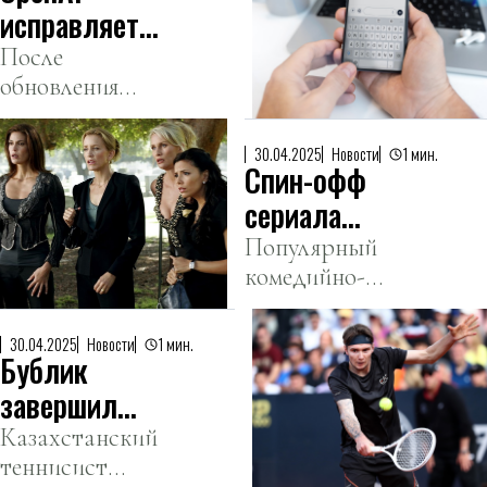
крика чаек,
исправляет
который
«льстивое»
После
привлек 70
обновления
поведение
участников из
GPT-4o
ChatGPT
13 стран.
пользователи
30.04.2025
Новости
1 мин.
Спин-офф
начали
жаловаться на
сериала
чрезмерную
«Отчаянные
Популярный
услужливость
комедийно-
домохозяйки»
чат-бота.
драматический
находится в
сериал получит
разработке
30.04.2025
Новости
1 мин.
Бублик
продолжение с
новыми
завершил
героями.
выступления
Казахстанский
теннисист
на