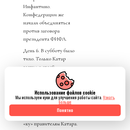
Инфантино.
Конфедерации же
начали объединяться
против заговора
президента ФИФА.
День 6. В субботу было
тихо. Только Катар
заявил о своей
поддержке Инфантино.
Напомню, шеф ФИФА и
чемпионат у них провел,
Использование файлов cookie
Мы используем куки для улучшения работы сайта.
Узнать
и на их джете летал по
больше
всему свету, и лично
Понятно
регулярно летал делать
«ку» правителям Катара.