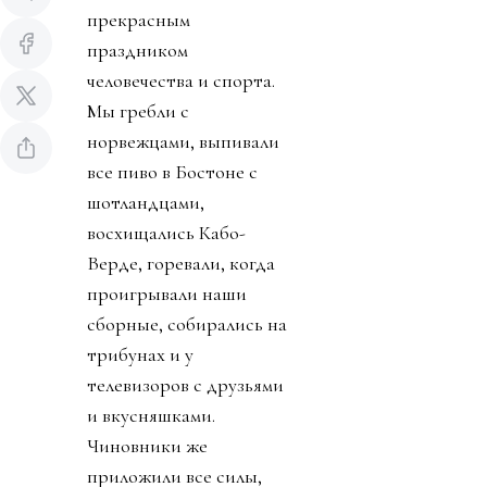
прекрасным
праздником
человечества и спорта.
Мы гребли с
норвежцами, выпивали
все пиво в Бостоне с
шотландцами,
восхищались Кабо-
Верде, горевали, когда
проигрывали наши
сборные, собирались на
трибунах и у
телевизоров с друзьями
и вкусняшками.
Чиновники же
приложили все силы,