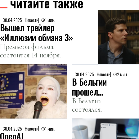
читайте также
30.04.2025
Новости
1 мин.
Вышел трейлер
«Иллюзии обмана 3»
Премьера фильма
состоится 14 ноября
2025 года.
30.04.2025
Новости
2 мин.
В Бельгии
прошел
чемпионат по
В Бельгии
состоялся
имитации
чемпионат
крика чаек
Европы по
30.04.2025
Новости
1 мин.
OpenAI
имитации