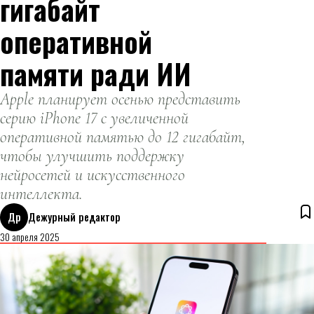
гигабайт
оперативной
памяти ради ИИ
Apple планирует осенью представить
серию iPhone 17 с увеличенной
оперативной памятью до 12 гигабайт,
чтобы улучшить поддержку
нейросетей и искусственного
интеллекта.
Др
Дежурный редактор
30 апреля 2025