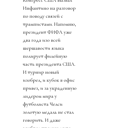
Конгресс США вызвал
Инфантино на разговор
по поводу связей с
трампистами. Напомню,
президент ФИФА уже
два года изо всей
шершавости языка
полирует филейную
часть президента США.
И турнир новый
изобрел, и кубок в офис
привез, и за украденную
лидером мира у
футболиста Челси
золотую медаль не стал
говорить. И даже