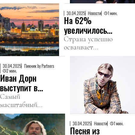
уступил в матче
«Мастерсе» в
за выход в 1/4
Мадриде
30.04.2025
Новости
1 мин.
На 62%
финала
чешскому
увеличилось
сопернику.
число
Страна успешно
осваивает
туристов из
ближневосточный
арабских стран
туристический
в Казахстане
30.04.2025
Пикник by Partners
рынок.
2 мин.
Иван Дорн
выступит в
Алматы на
Самый
масштабный
Пикнике by
open-air
Partners
фестиваль
30.04.2025
Новости
1 мин.
Песня из
пройдет в