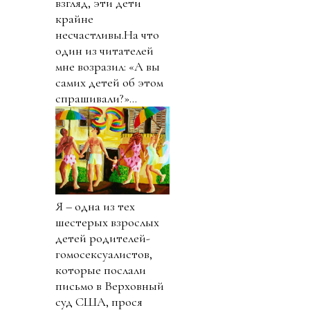
взгляд, эти дети
крайне
несчастливы.
На что
один из читателей
мне возразил: «А вы
самих детей об этом
спрашивали?»...
Я – одна из тех шестерых взрослых детей родителей-гомосексуалистов, которые послали письмо в Верховный суд США, прося судей уважать желание граждан сохранить определение брака как союза между одним мужчиной и одной женщиной и исключить все другие определения, чтобы дети могли знать своих биологических родителей и воспитываться ими. Я сама живу в Канаде, где однополые браки были узаконены в 2005 году. Я – дочь отца-гомосексуалиста, умершего от СПИДа. Своим опытом я поделииась в книге «Покончить с прошлым: О воспитании в гомосексуальной семье» (Out From Under: The Impact of Homosexual Parenting). Более пятидесяти уже выросших детей, воспитанных ЛГБТ-родителями, связались со мной и поделились подобными опасениями на тему жизни с в однополых семьях. Многие из нас имеют проблемы с сексуальностью и определением собственного пола из-за влияния семейного окружения в период роста. Мы очень сострадаем людям, имеющим проблемы с сексуальностью и половым самоопределением, и не испытываем никакой враждебности к окружающим. В то же время мы любим своих родителей. Однако когда мы пытаемся рассказать свои истории, нам стараются заткнуть рот и поднимают на смех. В Канаде свобода слова, СМИ, вероисповедания и собрания весьма пострадала из-за давления правительства. Дебаты об однополых браках, которые идут в США, не могли бы существовать легально в нынешней Канаде. Потому что если вы скажете или напишете что-то, что можно посчитать гомофобией (включая неодобрение или хотя бы сомнение в однополых браках), вас подвергнут дисциплинарному взысканию, увольнению или преследованию в законодательном порядке. Почему полиция преследует несогласных под предлогом искоренения «ксенофобских высказываний», когда существуют законные средства и защита против клеветы, очернения, угроз и обвинений, которые равнозначно применимы ко всем американцам? Политика против преступлений на почве нетерпимости, использующая такие термины как «сексуальная ориентация» и «гендерная идентичность» создает неравномерную защиту со стороны закона, при которой одни группы получают больше защиты, чем другие. Дети – это не вещи, которые можно забрать у кровных родителей и передать взрослым, которые никак с ними не связаны. Дети в однополых семьях часто скрывают свое горе и притворяются, что не скучают по биологическим родителям, ощущая давление со стороны взрослых, которые учат их говорить о ныне существующей «семье» только позитивно, учитывая всю политику, которая крутится вокруг ЛГБТ. Однако когда дети теряют своих биологических родителей по таким причинам как смерть, развод, усыновление или искусственная технология рождения, они ощущают внутри болезненную пустоту. То же самое происходило с нами, когда наши родители приводили в наши жизни своих однополых партнеров. Того, кто никогда не мог заменить нашего отсутствующего биологического родителя. Раз за разом нам говорят, что «законодательное разрешение однополых браков не нарушит ничьих прав». Это ложь. Когда в 2005 году в Канаде легализовали однополые «браки», отцовство и материнство немедленно получили новое определение. Закон о гомосексуальных «браках» Канады, Bill C-38, включал пункт об искоренении термина «биологический родитель» и замене его в федеральном законе нейтральным обозначением «законный родитель». Теперь, как определило государство, у всех детей есть только «законные родители». Таким образом, законодательно искореняя биологическое родительство, государство игнорирует первичное право ребенка на неизменное, неотъемлемое желание знать и быть воспитываемым своими собственными биологическими родителями. Матери и отцы — это уникальный дополняющий друг друга дар. В противовес логике однополых «браков», пол родителей имеет огромное значение для здорового развития детей. Мы знаем, например, что большинство мужчин, находящихся в тюрьмах, в детстве росли без отца. Отцы, благодаря своей природе, являются воплощением руководства, защиты и дисциплины, они устанавливают границы и определяют процент приключения и риска в жизни ребенка. Однако отцы не могут питать детей в чреве, рожать их и кормить грудью. Матери питают детей уникальным, полезным для них образом, который не может быть продублирован отцами. Не нужно быть профессором, чтобы понимать, что мужчины и женщины анатомически, биологически, физиологически, психологически, гормонально и неврологически отличаются друг от друга. Эти уникальные различия на протяжении всей жизни приносят такую пользу для детей, которая не может быть повторена однополым «законным» родителем, играющим различные гендерные роли и пытающимся заменить отсутствующий пример мужчины или женщины в доме. Однополые «браки» не только лишают детей их собственного права на естественных родителей, они дают государству власть перешагивать через автономию биологических родителей, что означает узурпацию правительством прав родителей. В Канаде считается дискриминацией мнение о том, что брак может быть только между мужчиной и женщиной или что каждый ребенок должен знать и воспитываться своими биологическими женатыми друг на друге родителями. В Канаде это не просто неполиткорректно: вас могут закидать тысячами долларов юридических претензий и вынудить проходить групповую психотерапию. Любой оскорбленный тем, что вы сказали или написали, может подать жалобу в Суд и Комиссию по правам человека. В Канаде эти организации следят и наказывают граждан за любые оппозиционные высказывания по отношению к людям нетрадиционной сексуальной ориентации. Нужна лишь жалоба, чтобы человек предстал перед трибуналом и уплатил десятки тысяч долларов штрафов. У комиссий есть полномочия проникать в частные апартаменты и изымать любые предметы в ходе проверки человека на «ксенофобские высказывания». Юридические издержки истца, подавшего жалобу, полностью оплачиваются государством. С ответчиком дело обстоит по-другому: даже если его признали невиновным, он никак не может возместить свои юридические издержки. Если его признали виновным, он еще должен выплатить штраф человеку (людям), подавшему жалобу. Если ваши убеждения, моральные ценности и политическое мнение отличаются от государственных, вы рискуете потерять профессиональную лицензию, работу, бизнес и даже детей. Ярчайший пример – община ортодоксальных иудеев Лев Тахор («Чистое сердце»). Многие члены которой, вовлеченные в битву за опеку с центрами по защите детей, начали покидать Чатам, Онтарио и уезжать в Гватемалу в марте 2014 года, чтобы избежать правительственного преследования за свое вероисповедание, которое не соответствовало руководящим принципам провинции. Из двухсот членов общины только полдюжины семей остаются жить в Чатаме. Родители могут ожидать вмешательства государства всегда, когда дело касается моральных ценностей, воспитания и образования, причем не только в школе. Государство имеет доступ в ваш дом, чтобы следить за вами, как родителем, и оценивать вашу пригодность. И если государству не нравится то, чему вы учите своих детей, оно попытается забрать их из вашей семьи. Учителя не могут выражать свое мнение путем комментариев публикаций в социальных сетях, написанием писем редакторам СМИ, участием в общественных дебатах и даже голосованием так, как диктует им их совесть. Они могут быть оштрафованы или понижены в должности. По прихоти бюрократов они в обязательном порядке могут быть направлены на курсы переобразования или групповую психотерапию, или их могут уволить за политически некорректные мысли. Когда в Канаде были узаконены однополые «браки», был введен гендерно нейтральный язык. Новояз объявляет дискриминативным предположение, что человек – либо мужчина либо женщина, другим словом, гетеросексуал. Теперь особый гендерно-не-обособленный язык используется в СМИ, в официальных заявлениях правительства, на рабочих местах и особенно в школах, чтобы избежать появления невежественности, гомофобии и дискриминации. Во многих школах используется особые курсы, чтобы научить студентов пользоваться правильным нейтральным гендерным языком. Без ведома многих родителей в канадских школах постепенно уничтожаются использование гендерных терминов для описания мужа и жены, отца и матери, Дня Матери и Отца, и местоимения «он» и «она». Согласно Канадской хартии прав и свобод, граждане Канады имеют право на: (1) свободу совести и вероисповедания; (2) свободу мысли, веры, мнения и выражения, включая свободу прессы и других средств коммуникации; (3) свободу мирных собраний; и (4) свободу профсоюзов. В реальности все эти свободы были урезаны при легализации однополых «браков». Организаторы свадеб, владельцы банкетных залов, гостиниц, флористы, фотографы и пекари уже не имеют свобод; право совести игнорируется, а религиозные свободы в Канаде попраны. Однако это происходит не только в индустрии свадеб. Любой владелец бизнеса не может позволить себе применить тактику или принять какое-то решение, если они не согласуются с решениями судов или правительственными законами против дискриминации по сексуальной ориентации и гендерному самоопределению. В конечном итоге это означает, что государство диктует своим гражданам, могут ли они выражать свое мнение или нет. Свобода собраний и свобода выражать свое мнение о браке между мужчиной и женщиной, семье и сексуальности тоже ограничена. Большинство религиозных общин во избежание огромных штрафов стали «политически корректными». Канадские СМИ ограничены Канадским радио, телевидением и комиссией по телекоммуникациям (CRTC), которая похожа на Федеральное агентство по связям в США. Если в СМИ появится что-нибудь дискриминационное, будет отозвана лицензия на вещание и «органы защиты прав человека» могут наложить штрафы и ограничить выпуск будущих программ. Примером законно урезанной речи в отношении гомосексуальности в Канаде служит случай Билла Уаткотта (Bill Whatcott), арестованного за ксенофобские высказывания в апреле 2014 года после раздачи памфлетов, критикующих гомосексуализм. Независимо от того, разделяете ли вы его мнение или нет, вас должно поразить то, как правительство затыкает людям рот. Книги, DVD и другие мате