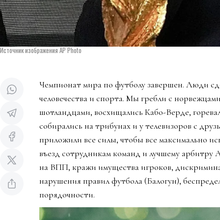
Источник изображения AP Photo
Чемпионат мира по футболу завершен. Люди сд
человечества и спорта. Мы гребли с норвежцами
шотландцами, восхищались Кабо-Верде, горева
собирались на трибунах и у телевизоров с дру
приложили все силы, чтобы все максимально ис
въезд сотрудникам команд и лучшему арбитру 
на ВПП, кражи имущества игроков, дискримин
нарушения правил футбола (Балогун), беспредел
порядочности.