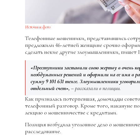
Источник фото
Телефонные мошенники, представившись сотру
предложили 46-летней женщине срочно оформит
сделать некие другие злоумышленники, пишет I
«Преступники заставили свою жертву в очень к
необдуманных решений и оформили на ее имя в р
сумму 9 101 631 тенге. Злоумышленники уговорил
отдельный счет»,
– рассказали в полиции.
Как призналась потерпевшая, домочадцы совет
телефонный разговор. Кроме того, накануне по
лекцию о мошенничестве с кредитами.
Полиция возбудила уголовное дело о мошенниче
расследование.