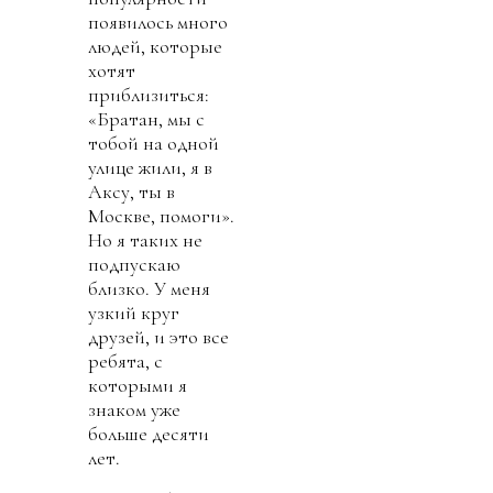
появилось много
людей, которые
хотят
приблизиться:
«Братан, мы с
тобой на одной
улице жили, я в
Аксу, ты в
Москве, помоги».
Но я таких не
подпускаю
близко. У меня
узкий круг
друзей, и это все
ребята, с
которыми я
знаком уже
больше десяти
лет.