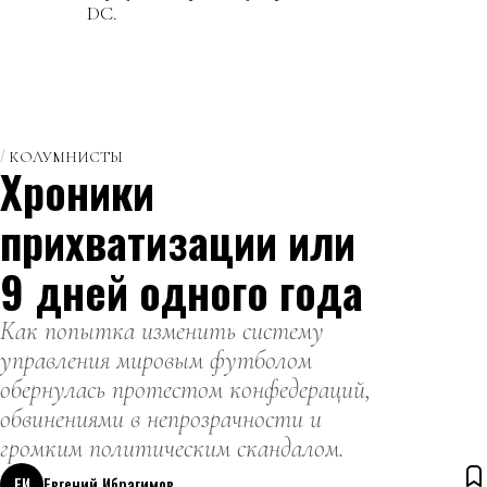
DC.
КОЛУМНИСТЫ
Хроники
прихватизации или
9 дней одного года
Как попытка изменить систему
управления мировым футболом
обернулась протестом конфедераций,
обвинениями в непрозрачности и
громким политическим скандалом.
ЕИ
Евгений Ибрагимов