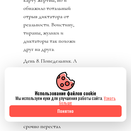
карту жертвы, но и
обнажило тотальный
отрыв диктатора от
реальности. Воистину,
тираны, жулики и
диктаторы так похожи
друг на друга.
День 8. Понедельник. А
где же главный
бенефициар и
«папочка» лысого из
Использование файлов cookie
ФИФА? А он не
Мы используем куки для улучшения работы сайта.
Узнать
отвечает на звонки. А на
больше
пресс-конференции
Понятно
заседатель в белом доме
срочно перестал