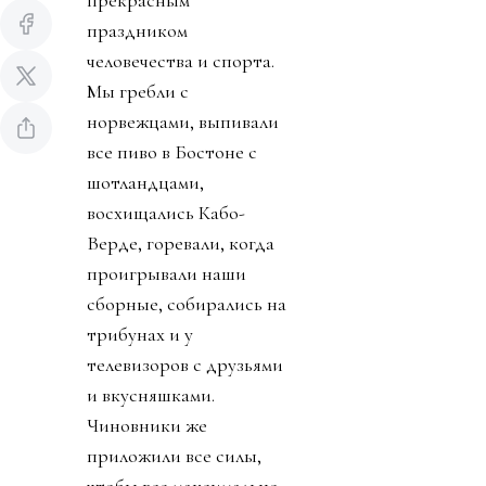
прекрасным
праздником
человечества и спорта.
Мы гребли с
норвежцами, выпивали
все пиво в Бостоне с
шотландцами,
восхищались Кабо-
Верде, горевали, когда
проигрывали наши
сборные, собирались на
трибунах и у
телевизоров с друзьями
и вкусняшками.
Чиновники же
приложили все силы,