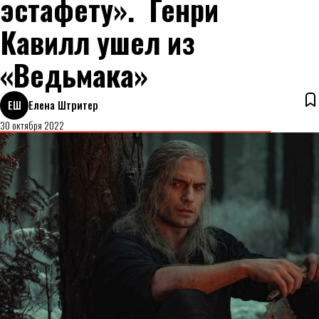
эстафету». Генри
Кавилл ушел из
«Ведьмака»
ЕШ
Елена Штритер
30 октября 2022