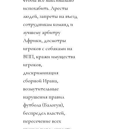
чтобы все максимально
испохабить. Аресты
людей, запреты на въезд
сотрудникам команд и
лучшему арбитру
Африки, досмотры
игроков с собаками на
ВПП, кражи имущества
игроков,
дискриминация
сборной Ирана,
возмутительные
нарушения правил
футбола (Балогун),
беспредел властей,
пересечение всех