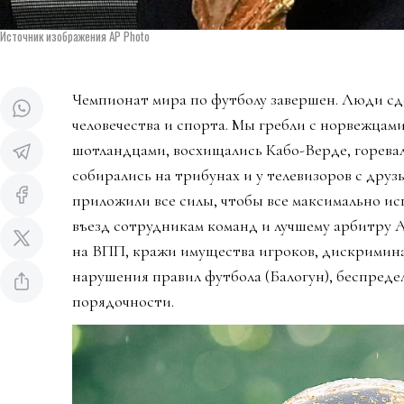
Источник изображения AP Photo
Чемпионат мира по футболу завершен. Люди сд
человечества и спорта. Мы гребли с норвежцами
шотландцами, восхищались Кабо-Верде, горева
собирались на трибунах и у телевизоров с дру
приложили все силы, чтобы все максимально ис
въезд сотрудникам команд и лучшему арбитру 
на ВПП, кражи имущества игроков, дискримин
нарушения правил футбола (Балогун), беспредел
порядочности.