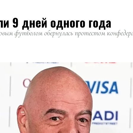
ли 9 дней одного года
вым футболом обернулась протестом конфедерац