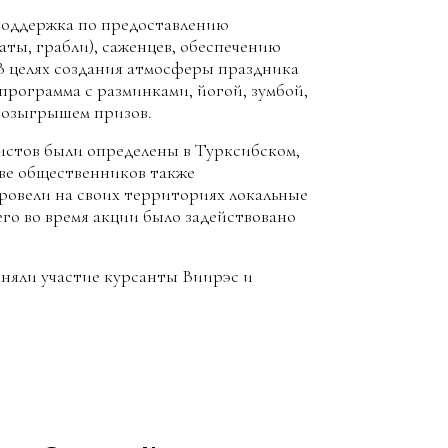
поддержка по предоставлению
аты, грабли), саженцев, обеспечению
В целях создания атмосферы праздника
 программа с разминками, йогой, зумбой,
розыгрышем призов.
истов были определены в Турксибском,
ве общественников также
овели на своих территориях локальные
его во время акции было задействовано
иняли участие курсанты Виирэс и