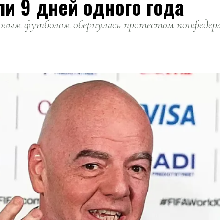
ли 9 дней одного года
вым футболом обернулась протестом конфедерац