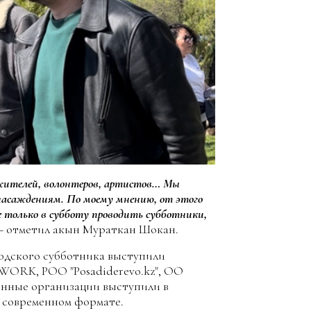
 жителей, волонтеров, артистов… Мы
насаждениям. По моему мнению, от этого
 только в субботу проводить субботники,
 – отметил акын Мураткан Шокан.
одского субботника выступили
WORK, РОО "Posadiderevo.kz", ОО
енные организации выступили в
в современном формате.