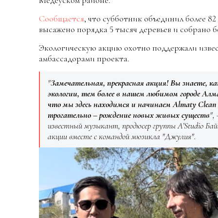
Медеуском районе.
Сообщается
, что субботник объединил более 8
высажено порядка 5 тысяч деревьев и собрано б
Экологическую акцию охотно поддержали изве
амбассадорами проекта.
"
Замечательная, прекрасная акция! Вы знаете, ка
экологии, тем более в нашем любимом городе Алм
что мы здесь находимся и начинаем Almaty Clean 
трогательно – рождение новых живых существ
",
известный музыкант, продюсер группы A’Studio Бай
акции вместе с командой мюзикла "Джулия".