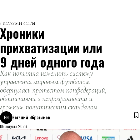
КОЛУМНИСТЫ
Хроники
прихватизации или
9 дней одного года
Как попытка изменить систему
управления мировым футболом
обернулась протестом конфедераций,
обвинениями в непрозрачности и
громким политическим скандалом.
ЕИ
Евгений Ибрагимов
06 августа 2026