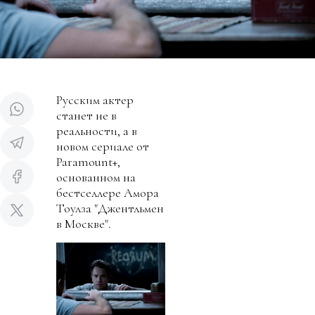
Русским актер
станет не в
реальности, а в
новом сериале от
Paramount+,
основанном на
бестселлере Амора
Тоулза "Джентльмен
в Москве".