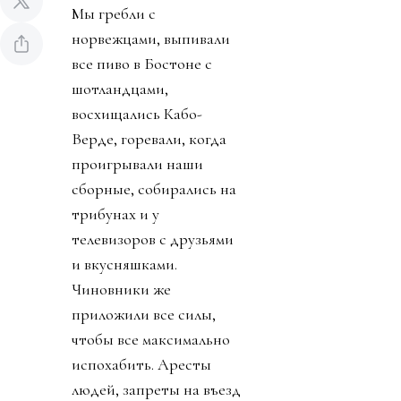
Мы гребли с
норвежцами, выпивали
все пиво в Бостоне с
шотландцами,
восхищались Кабо-
Верде, горевали, когда
проигрывали наши
сборные, собирались на
трибунах и у
телевизоров с друзьями
и вкусняшками.
Чиновники же
приложили все силы,
чтобы все максимально
испохабить. Аресты
людей, запреты на въезд