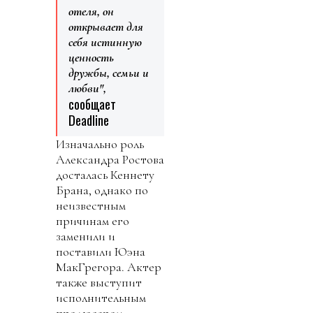
отеля, он
открывает для
себя истинную
ценность
дружбы, семьи и
любви",
сообщает
Deadline
Изначально роль
Александра Ростова
досталась Кеннету
Брана, однако по
неизвестным
причинам его
заменили и
поставили Юэна
МакГрегора. Актер
также выступит
исполнительным
продюсером