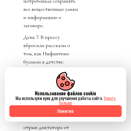
потребовала сохранять
все вещественные улики
и информацию о
заговоре.
День 7. В прессу
вбросили рассказы о
том, как Инфантино
буллили в детстве.
Публика восприняла как
должно. «Жаль тебя.
Теперь проваливай». У
Использование файлов cookie
тирана не только не
Мы используем куки для улучшения работы сайта.
Узнать
получилось разыграть
больше
карту жертвы, но и
Понятно
обнажило тотальный
отрыв диктатора от