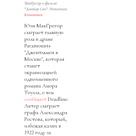
МакГрегор в фильме
"Доктор Сон". Источник:
Кинопоиск
Юэн МакГрегор
сыграет главную
роль в драме
Paramount+
"Джентльмен в
Москве", которая
станет
экранизацией
одноименного
романа Амора
Тоулза, о чем
сообщает
Deadline.
Актер сыграет
графа Александра
Ростова, который,
избежав казни в
1922 году за