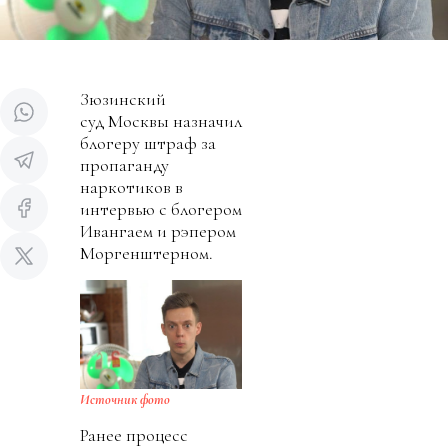
Зюзинский
суд Москвы назначил
блогеру штраф за
пропаганду
наркотиков в
интервью с блогером
Ивангаем и рэпером
Моргенштерном.
Источник фото
Ранее процесс