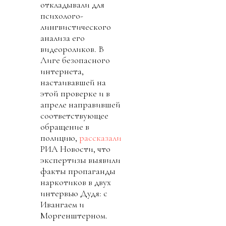
откладывали для
психолого-
лингвистического
анализа его
видеороликов. В
Лиге безопасного
интернета,
настаивавшей на
этой проверке и в
апреле направившей
соответствующее
обращение в
полицию,
рассказали
РИА Новости, что
экспертизы выявили
факты пропаганды
наркотиков в двух
интервью Дудя: с
Ивангаем и
Моргенштерном.