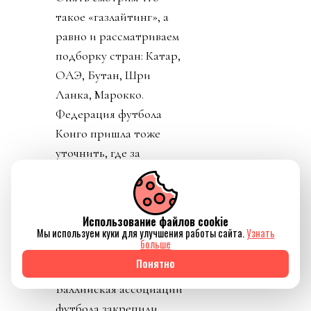
такое «газлайтинг», а
равно и рассматриваем
подборку стран: Катар,
ОАЭ, Бутан, Шри
Ланка, Марокко.
Федерация футбола
Конго пришла тоже
уточнить, где за
поддержку Инфантино
им выдадут их взятку и
поблагодарить лично
Использование файлов cookie
товарища Инфантино за
Мы используем куки для улучшения работы сайта.
Узнать
больше
развитие конголезского
Понятно
футбола. Английская и
Валлийская ассоциации
футбола закрепили