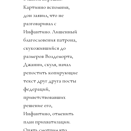
Картинно вспомнив,
дон заявил, что не
разговаривал с
Инфантино. Лишенный
благословения патрона,
скукожившийся до
размеров Волдеморта,
Джанни, скуля, начал
репостить копирующие
текст друг друга посты
федераций,
приветствовавших
решение его,
Инфантино, отменить
план прихватизации.
Опять смотрим что