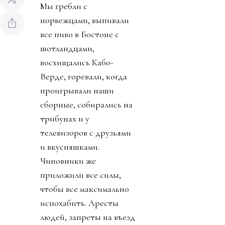
Мы гребли с
норвежцами, выпивали
все пиво в Бостоне с
шотландцами,
восхищались Кабо-
Верде, горевали, когда
проигрывали наши
сборные, собирались на
трибунах и у
телевизоров с друзьями
и вкусняшками.
Чиновники же
приложили все силы,
чтобы все максимально
испохабить. Аресты
людей, запреты на въезд