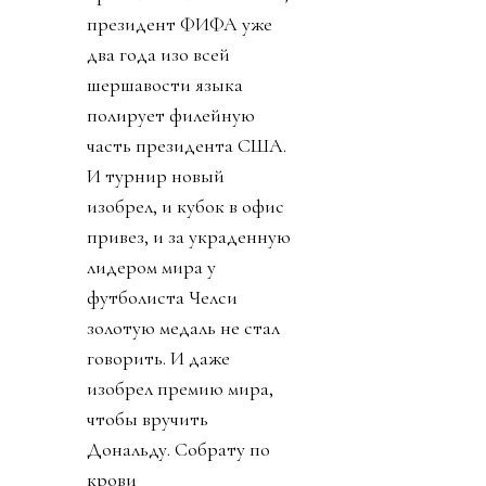
президент ФИФА уже
два года изо всей
шершавости языка
полирует филейную
часть президента США.
И турнир новый
изобрел, и кубок в офис
привез, и за украденную
лидером мира у
футболиста Челси
золотую медаль не стал
говорить. И даже
изобрел премию мира,
чтобы вручить
Дональду. Собрату по
крови