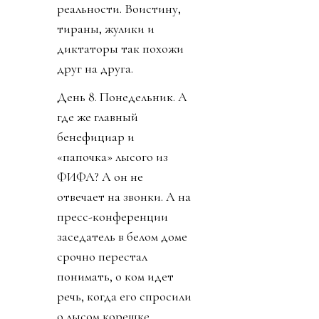
реальности. Воистину,
тираны, жулики и
диктаторы так похожи
друг на друга.
День 8. Понедельник. А
где же главный
бенефициар и
«папочка» лысого из
ФИФА? А он не
отвечает на звонки. А на
пресс-конференции
заседатель в белом доме
срочно перестал
понимать, о ком идет
речь, когда его спросили
о лысом корешке.