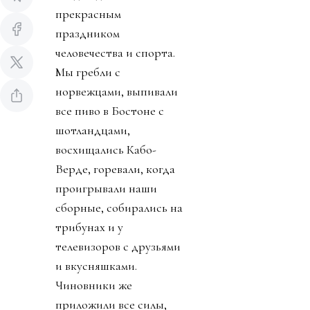
прекрасным
праздником
человечества и спорта.
Мы гребли с
норвежцами, выпивали
все пиво в Бостоне с
шотландцами,
восхищались Кабо-
Верде, горевали, когда
проигрывали наши
сборные, собирались на
трибунах и у
телевизоров с друзьями
и вкусняшками.
Чиновники же
приложили все силы,