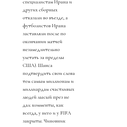
специалистам Ирана и
других сборных
отказали во въезде, а
футболистов Ирана
заставляли после по
окончании матчей
незамедлительно
улетать за пределы
США). Шанса
подтвердить свои слова
тем самым миллионам и
миллиардам счастливых
людей лысый през не
дал: комменты, как
всегда, у него и у FIFA
закрыты. Чиновник