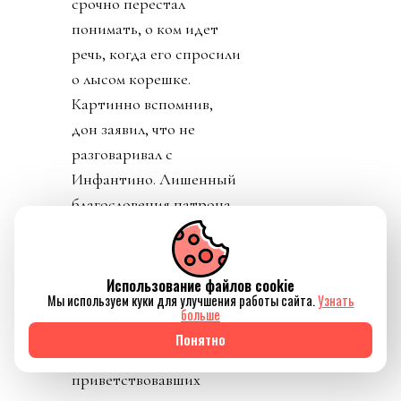
срочно перестал
понимать, о ком идет
речь, когда его спросили
о лысом корешке.
Картинно вспомнив,
дон заявил, что не
разговаривал с
Инфантино. Лишенный
благословения патрона,
скукожившийся до
размеров Волдеморта,
Джанни, скуля, начал
Использование файлов cookie
Мы используем куки для улучшения работы сайта.
Узнать
репостить копирующие
больше
текст друг друга посты
Понятно
федераций,
приветствовавших