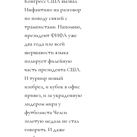
Конгресс США вызвал
Инфантино на разговор
по поводу связей с
трампистами. Напомню,
президент ФИФА уже
два года изо всей
шершавости языка
полирует филейную
часть президента США.
И турнир новый
изобрел, и кубок в офис
привез, и за украденную
лидером мира у
футболиста Челси
золотую медаль не стал
говорить. И даже