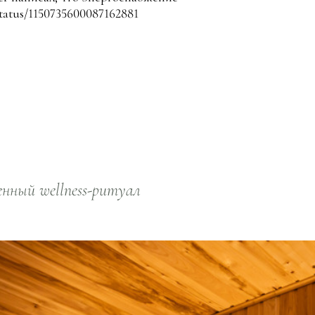
status/1150735600087162881
нный wellness-ритуал