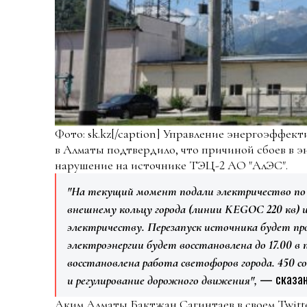
Фото: sk.kz[/caption] Управление энергоэффек
в Алматы подтвердило, что причиной сбоев в 
нарушение на источнике ТЭЦ-2 АО "АлЭС".
"На текущий момент подали электричество по 
внешнему кольцу города (линии KEGOC 220 кв) и
электричеству. Перезапуск источника будет про
электроэнергии будет восстановлена до 17.00 в
восстановлена работа светофоров города. 450 
— сказано
и регулирование дорожного движения",
Аким Алматы Бактжан Сагинтаев в своем Twitt